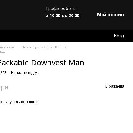
Графік роботи:
Мій кошик
з 10:00 до 20:00.
Вхід
ний одяг
Повсякденний одяг Dainese
Man
Packable Downvest Man
3293
Написати відгук
грн
В бажання
копичувальної знижки