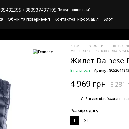
95432595,
+380937437195
Передзвонити вам?
ка
Обмін та повернення
Контактна інформація
Блог
літика конфіденційності
Програма лояльності
Protest
% OUTLET
Повсякден
Жилет Dainese Packable Downvest 
Жилет Dainese 
В наявності
Артикул: 805264484
4 969 грн
8 281 
%
Увійти
для відображення на
Розмір одягу
L
XL