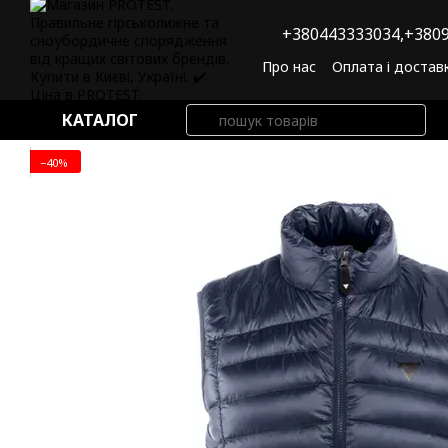
Перейти до основного контенту
+380443333034,
+3809
Про нас
Оплата і достав
Угода користувача
По
КАТАЛОГ
−40%