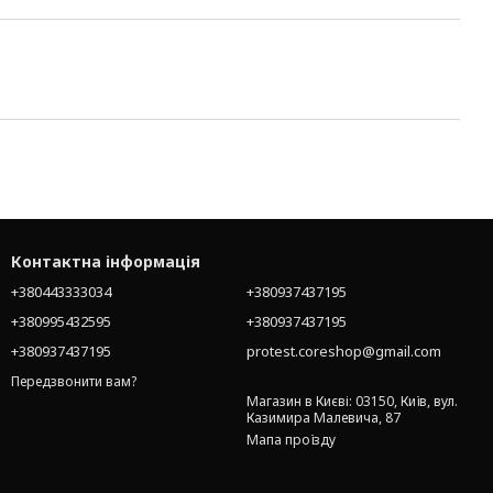
Контактна інформація
+380443333034
+380937437195
+380995432595
+380937437195
+380937437195
protest.coreshop@gmail.com
Передзвонити вам?
Магазин в Києві: 03150, Київ, вул.
Казимира Малевича, 87
Мапа проїзду