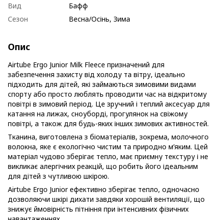
Вид
Бафф
Сезон
Весна/Осінь, Зима
Опис
Airtube Ergo Junior Milk Fleece призначений для
забезпечення захисту від холоду та вітру, ідеально
підходить для дітей, які займаються зимовими видами
спорту або просто люблять проводити час на відкритому
повітрі в зимовий період. Це зручний і теплий аксесуар для
катання на лижах, сноуборді, прогулянок на свіжому
повітрі, а також для будь-яких інших зимових активностей.
Тканина, виготовлена з біоматеріалів, зокрема, молочного
волокна, яке є екологічно чистим та природно м’яким. Цей
матеріал чудово зберігає тепло, має приємну текстуру і не
викликає алергічних реакцій, що робить його ідеальним
для дітей з чутливою шкірою.
Airtube Ergo Junior ефективно зберігає тепло, одночасно
дозволяючи шкірі дихати завдяки хорошій вентиляції, що
знижує ймовірність пітніння при інтенсивних фізичних
навантаженнях.