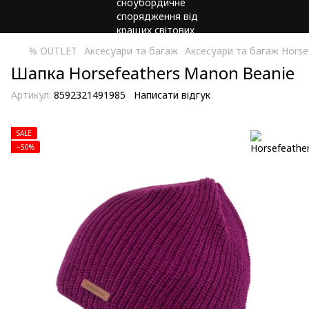
% OUTLET
Аксесуари та багаж
Аксесуари та багаж Horse
Шапка Horsefeathers Manon Beanie
Артикул:
8592321491985
Написати відгук
SALE
−50%