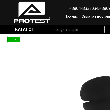
Перейти до основного контенту
+380443333034,
+3809
Про нас
Оплата і достав
Угода користувача
По
КАТАЛОГ
6