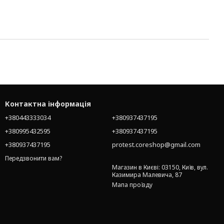
Контактна інформація
+380443333034
+380937437195
+380995432595
+380937437195
+380937437195
protest.coreshop@gmail.com
Передзвонити вам?
Магазин в Києві: 03150, Київ, вул.
Казимира Малевича, 87
Мапа проїзду