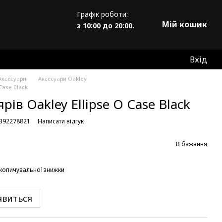
Графік роботи:
Мій кошик
з 10:00 до 20:00.
Вхід
Аксесуари
Аксесуари Oakley
Case Black
рів Oakley Ellipse O Case Black
8392278821
Написати відгук
В бажання
копичувальної знижки
явиться