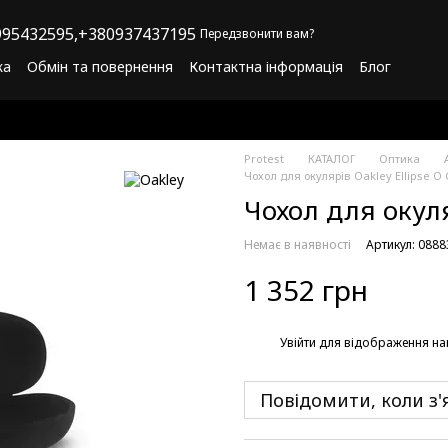
95432595,
+380937437195
Передзвонити вам?
ка
Обмін та повернення
Контактна інформація
Блог
літика конфіденційності
Програма лояльності
Protest
КАТАЛОГ
Оптика
Чохол для окулярів Oakley Ellipse O 
Чохол для окуля
Немає в наявності
Артикул: 088
1 352 грн
%
Увійти
для відображення на
Повідомити, коли з'