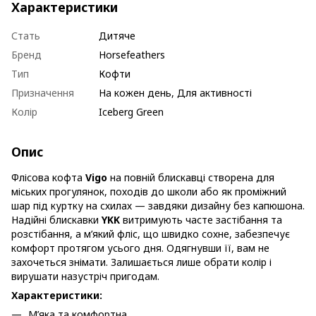
Характеристики
Стать
Дитяче
Бренд
Horsefeathers
Тип
Кофти
Призначення
На кожен день, Для активності
Колір
Iceberg Green
Опис
Флісова кофта
Vigo
на повній блискавці створена для
міських прогулянок, походів до школи або як проміжний
шар під куртку на схилах — завдяки дизайну без капюшона.
Надійні блискавки
YKK
витримують часте застібання та
розстібання, а м’який фліс, що швидко сохне, забезпечує
комфорт протягом усього дня. Одягнувши її, вам не
захочеться знімати. Залишається лише обрати колір і
вирушати назустріч пригодам.
Характеристики:
М’яка та комфортна