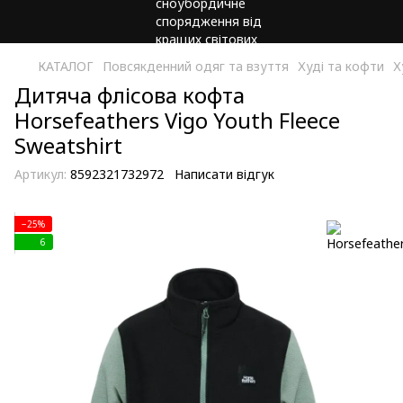
КАТАЛОГ
Повсякденний одяг та взуття
Худі та кофти
Х
Дитяча флісова кофта
Horsefeathers Vigo Youth Fleece
Sweatshirt
Артикул:
8592321732972
Написати відгук
−25%
6