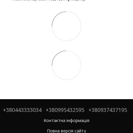
+380443333034
+380995432595
+380937437195
Контактна інформація
Повна версія сайту