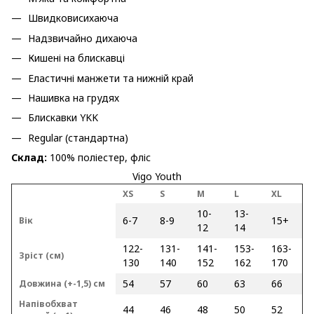
Швидковисихаюча
Надзвичайно дихаюча
Кишені на блискавці
Еластичні манжети та нижній край
Нашивка на грудях
Блискавки YKK
Regular (стандартна)
Склад:
100% поліестер, фліс
Vigo Youth
XS
S
M
L
XL
10-
13-
6-7
8-9
15+
Вік
12
14
122-
131-
141-
153-
163-
Зріст (см)
130
140
152
162
170
54
57
60
63
66
Довжина (+-1,5) см
Напівобхват
44
46
48
50
52