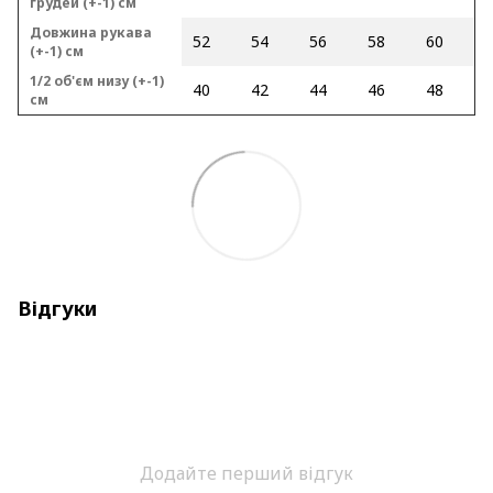
грудей (+-1) см
Довжина рукава
52
54
56
58
60
(+-1) см
1/2 об'єм низу (+-1)
40
42
44
46
48
см
Відгуки
Додайте перший відгук