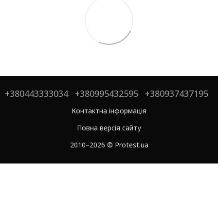
+380443333034
+380995432595
+380937437195
Контактна інформація
Повна версія сайту
2010–2026 © Protest.ua