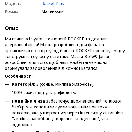
Модель
Rocket Plus
Розмір
Маленький
Опис
Ми взяли всі чудові технології ROCKET та додали
дзеркальні лінзи! Маска розроблена для фанатів
гірськолижного спорту від 6 років. ROCKET пропонує міцну
конструкцію і сучасну естетику. Маски Bollé® Junior
розроблені для того, щоб наші майбутні чемпіони
отримували задоволення від кожної каталки.
Особливості:
Категорія:
3 (сонце, мінлива хмарність).
100% захист від ультрафіолету.
Подвійна лінза
забезпечує двохпанельний теплової
бар'єр між холодним сухим зовнішнім повітрям і
вологою, яка утворюється через інтенсивну активність.
Так лінза запобігає утворенню конденсації, яка
відволікає.