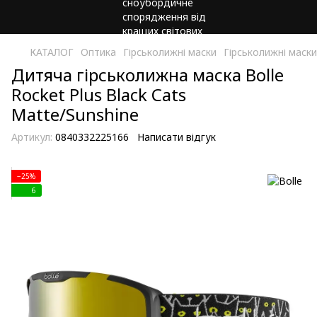
КАТАЛОГ
Оптика
Гірськолижні маски
Гірськолижні маски
Дитяча гірськолижна маска Bolle
Rocket Plus Black Cats
Matte/Sunshine
Артикул:
0840332225166
Написати відгук
−25%
6