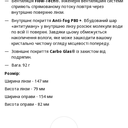
Вентиляція
Flow-Tech®.
Інженерні вентиляційні системи
сприяють спрямованому потоку повітря через
внутрішню поверхню лінзи.
Внутрішнє покриття
Anti-fog P80 +
. Вбудований шар
«антитуману» у внутрішню лінзу розсіює молекули води
по всій її поверхні. Завдяки цьому обмежується
накопичення вологи, яке може зашкодити вашому
кристально чистому огляду місцевості попереду.
Зовнішнє покриття
Carbo Glas®
із захистом від
подряпин.
Вага. 92 г
Розмір:
Ширина лінзи - 147 мм
Висота лінзи - 79 мм
Ширина оправи - 154 мм
Висота оправи - 82 мм