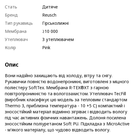
Стать
Дитяче
Бренд
Reusch
Тип рукавиць
Гірськолижні
Мембрана
≥10 000
Утеплювач
З утеплювачем
Колір
Pink
Опис
Вони надійно захищають від холоду, вітру та снігу.
Рукавички повністю водонепроникні, виготовлені з міцного
поліестеру SoftTex. Мембрана R-TEX®XT з гарною
повітропроникністю та вологозахистом. Утеплювач TecFill
(виробник класифікує цю модель за тепловим стандартом
Thermo 3, приблизна температура - 10 +5 С) компактний і
зносостійкий матеріал відмінно зігріває і відводить вологу
під час активних фізичних навантажень. Долоня посилена
зносостійким поліуретаном Soft PU. Підкладка з MicroActive
- м'якого матеріалу, що чудово відводить вологу.