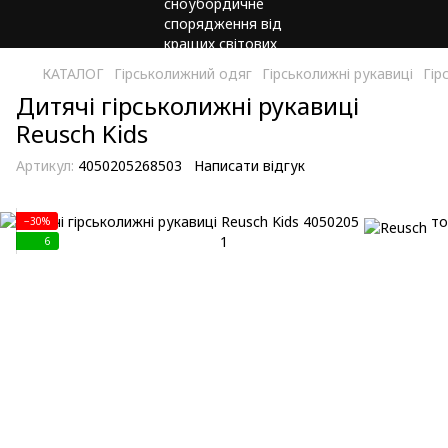
КАТАЛОГ
Гірськолижний одяг
Гірськолижні рукавиці
Гір
Дитячі гірськолижні рукавиці
Reusch Kids
Артикул:
4050205268503
Написати відгук
−30%
6