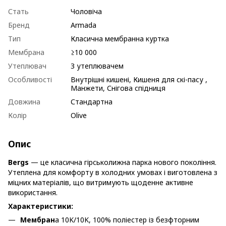
Стать
Чоловіча
Бренд
Armada
Тип
Класична мембранна куртка
Мембрана
≥10 000
Утеплювач
З утеплювачем
Особливості
Внутрішні кишені, Кишеня для скі-пасу ,
Манжети, Снігова спідниця
Довжина
Стандартна
Колір
Olive
Опис
Bergs
— це класична гірськолижна парка нового покоління.
Утеплена для комфорту в холодних умовах і виготовлена з
міцних матеріалів, що витримують щоденне активне
використання.
Характеристики:
Мембран
а 10K/10K, 100% поліестер із безфторним