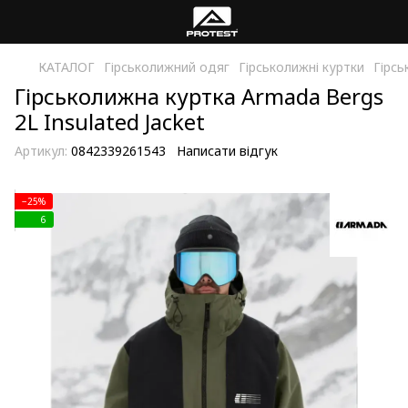
КАТАЛОГ
Гірськолижний одяг
Гірськолижні куртки
Гірсь
Гірськолижна куртка Armada Bergs
2L Insulated Jacket
Артикул:
0842339261543
Написати відгук
−25%
6