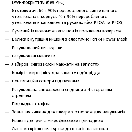
DWR-покриттям (без PFC)
Утеплювач:
60 г 90% переробленого синтетичного
утеплювача в корпусі, 40 г 90% переробленого
утеплювача в капюшоні та рукавах (без PFOA та PFOS)
Сумісний із шоломом капюшон із посиленим козирком
Велика внутрішня кишеня з еластичної сітки Power Mesh
Регульований низ куртки
Регульовані манжети
Лайкрові снігозахисні манжети на зап’ястях
Комір із мікрофлісу для захисту підборіддя
Вентиляційні отвори під пахвами
Регульована снігозахисна спідниця з 4-стороннім
стрейчем
Підкладка з тафти
Зовнішня кишеня для плеєра з отвором для навушників
Кишені для рук із мікрофлісовою підкладкою
Система кріплення куртки до штанів на кнопках