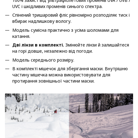
100% захист від ультрафіолетових променів UVA / UVB /
UVC і шкідливих променів синього спектра.
Спінений тришаровий фліс рівномірно розподіляє тиск і
вбирає надлишкову вологу.
Модель сумісна практично з усіма шоломами для
катання.
Дві лінзи в комплекті.
Змінюйте лінзи й залишайтеся
на горі довше, незалежно від погоди.
Модель середнього розміру.
В комплекті мішечок для зберігання маски. Внутрішню
частину мішечка можна використовувати для
протирання зовнішньої частини маски.