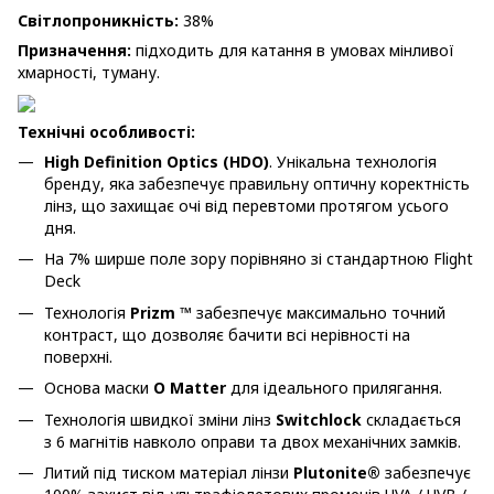
Світлопроникність:
38%
Призначення:
підходить для катання в умовах мінливої
хмарності, туману.
Технічні особливості:
High Definition Optics (HDO)
. Унікальна технологія
бренду, яка забезпечує правильну оптичну коректність
лінз, що захищає очі від перевтоми протягом усього
дня.
На 7% ширше поле зору порівняно зі стандартною Flight
Deck
Технологія
Prizm ™
забезпечує максимально точний
контраст, що дозволяє бачити всі нерівності на
поверхні.
Основа маски
O Matter
для ідеального прилягання.
Технологія швидкої зміни лінз
Switchlock
складається
з 6 магнітів навколо оправи та двох механічних замків.
Литий під тиском матеріал лінзи
Plutonite®
забезпечує