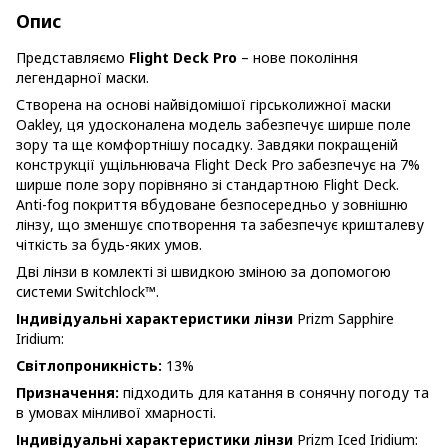
Опис
Представляємо
Flight Deck Pro
– нове покоління
легендарної маски.
Створена на основі найвідомішої гірськолижної маски
Oakley, ця удосконалена модель забезпечує ширше поле
зору та ще комфортнішу посадку. Завдяки покращеній
конструкції ущільнювача Flight Deck Pro забезпечує на 7%
ширше поле зору порівняно зі стандартною Flight Deck.
Anti-fog покриття вбудоване безпосередньо у зовнішню
лінзу, що зменшує спотворення та забезпечує кришталеву
чіткість за будь-яких умов.
Дві лінзи в комлекті зі швидкою зміною за допомогою
системи Switchlock™.
Індивідуальні характеристики лінзи
Prizm Sapphire
Iridium:
Світлопроникність:
13%
Призначення:
підходить для катання в сонячну погоду та
в умовах мінливої хмарності.
Індивідуальні характеристики лінзи
Prizm Iced Iridium: