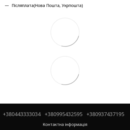
Післяплата(Нова Пошта, Укрпошта)
+380443333034
+380995432595
+380937437195
Контактна інформація