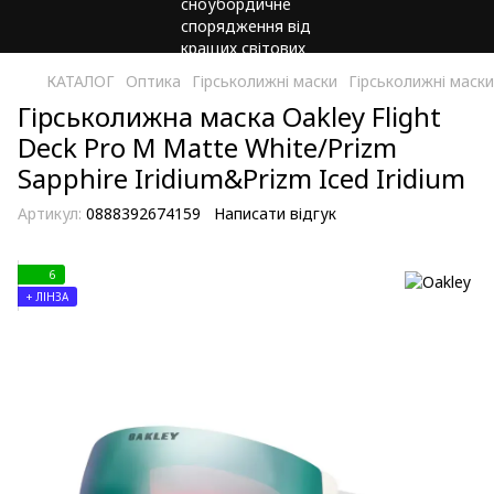
КАТАЛОГ
Оптика
Гірськолижні маски
Гірськолижні маски
Гірськолижна маска Oakley Flight
Deck Pro M Matte White/Prizm
Sapphire Iridium&Prizm Iced Iridium
Артикул:
0888392674159
Написати відгук
6
+ ЛІНЗА