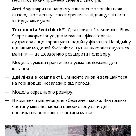
UVC і шкідливих променів синього спектра.
Anti-fog
покриття напряму сплавлене з зовнішньою
лінзою, що зменшує спотворення та підвищує чіткість
за будь-яких умов.
Технологія Switchlock™.
Для швидкої заміни лінз Flow
Scape використовує два механічні фіксатори на
аутригерах, що гарантують надійну фіксацію. На відміну
від інших моделей Switchlock, тут не використовуються
магніти — це дозволило розширити поле зору.
Модель сумісна практично з усіма шоломами для
катання.
Дві лінзи в комплекті.
Змінюйте лінзи й залишайтеся
на горі довше, незалежно від погоди.
Модель середнього розміру.
В комплекті мішечок для зберігання маски. Внутрішню
частину мішечка можна використовувати для
протирання зовнішньої частини маски.