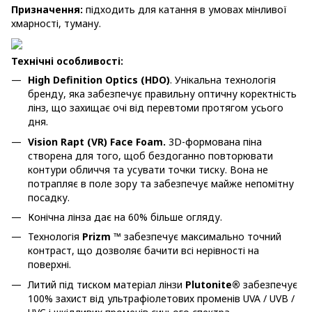
Призначення:
підходить для катання в умовах мінливої
хмарності, туману.
Технічні особливості:
High Definition Optics (HDO)
. Унікальна технологія
бренду, яка забезпечує правильну оптичну коректність
лінз, що захищає очі від перевтоми протягом усього
дня.
Vision Rapt (VR) Face Foam.
3D-формована піна
створена для того, щоб бездоганно повторювати
контури обличчя та усувати точки тиску. Вона не
потрапляє в поле зору та забезпечує майже непомітну
посадку.
Конічна лінза дає на 60% більше огляду.
Технологія
Prizm ™
забезпечує максимально точний
контраст, що дозволяє бачити всі нерівності на
поверхні.
Литий під тиском матеріал лінзи
Plutonite®
забезпечує
100% захист від ультрафіолетових променів UVA / UVB /