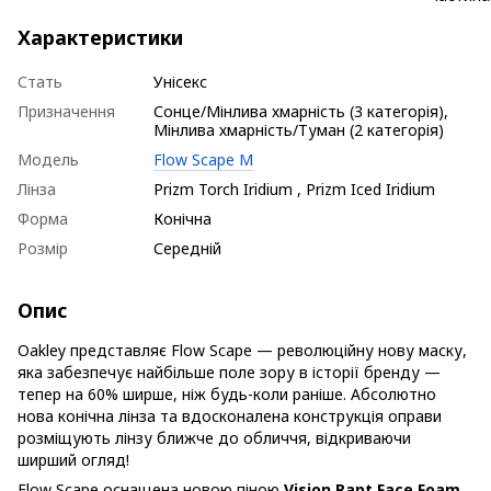
Характеристики
Стать
Унісекс
Призначення
Сонце/Мінлива хмарність (3 категорія),
Мінлива хмарність/Туман (2 категорія)
Модель
Flow Scape M
Лінза
Prizm Torch Iridium , Prizm Iced Iridium
Форма
Конічна
Розмір
Середній
Опис
Oakley представляє Flow Scape — революційну нову маску,
яка забезпечує найбільше поле зору в історії бренду —
тепер на 60% ширше, ніж будь-коли раніше. Абсолютно
нова конічна лінза та вдосконалена конструкція оправи
розміщують лінзу ближче до обличчя, відкриваючи
ширший огляд!
Flow Scape оснащена новою піною
Vision Rapt Face Foam
,