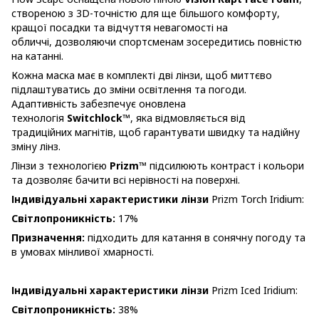
створеною з 3D-точністю для ще більшого комфорту,
кращої посадки та відчуття невагомості на
обличчі, дозволяючи спортсменам зосередитись повністю
на катанні.
Кожна маска має в комплекті дві лінзи, щоб миттєво
підлаштуватись до зміни освітлення та погоди.
Адаптивність забезпечує оновлена
технологія
Switchlock™
, яка відмовляється від
традиційних магнітів, щоб гарантувати швидку та надійну
зміну лінз.
Лінзи з технологією
Prizm™
підсилюють контраст і кольори
та дозволяє бачити всі нерівності на поверхні.
Індивідуальні характеристики лінзи
Prizm Torch Iridium:
Світлопроникність:
17%
Призначення:
підходить для катання в сонячну погоду та
в умовах мінливої хмарності.
Індивідуальні характеристики лінзи
Prizm Iced Iridium:
Світлопроникність:
38%