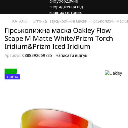
КАТАЛОГ
Оптика
Гірськолижні маски
Гірськолижні маски
Гірськолижна маска Oakley Flow
Scape M Matte White/Prizm Torch
Iridium&Prizm Iced Iridium
Артикул:
0888392669735
Написати відгук
6
+ ЛІНЗА