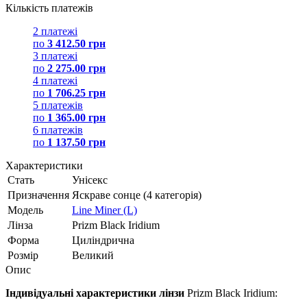
Кількість платежів
2 платежі
по
3 412.50 грн
3 платежі
по
2 275.00 грн
4 платежі
по
1 706.25 грн
5 платежів
по
1 365.00 грн
6 платежів
по
1 137.50 грн
Характеристики
Стать
Унісекс
Призначення
Яскраве сонце (4 категорія)
Модель
Line Miner (L)
Лінза
Prizm Black Iridium
Форма
Циліндрична
Розмір
Великий
Опис
Індивідуальні характеристики лінзи
Prizm Black Iridium: