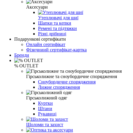
Аксесуари
Утеплювачі для шиї
Шапки та кепки
Ремені та підтяжки
Різні дрібниці
Подарункові сертифікати
Онлайн сертифікат
Фізичниий сертифікат-картка
Бренди
% OUTLET
Гірськолижне та сноубордичне спорядження
Сноубордичне спорядження
Лижне спорядження
Гірськолижний одяг
Куртки
Штани
Рукавиці
Шоломи та захист