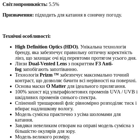
Світлопроникність:
5.5%
Призначення:
підходить для катання в сонячну погоду.
Технічні особливості:
High Definition Optics (HDO)
. Унікальна технологія
бренду, яка забезпечує правильну оптичну коректність
лінз, що захищає очі від перевтоми протягом усього дня.
Лінзи
Dual-Vented Lens
з покриттям
F3 Anti-
fog
запобігають запотіванню.
Технологія
Prizm ™
забезпечує максимально точний
контраст, що дозволяє бачити всі нерівності на поверхні.
Основа маски
O Matter
для ідеального прилягання.
100% захист від ультрафіолетових променів UVA / UVB і
шкідливих променів синього спектра.
Спінений тришаровий фліс рівномірно розподіляє тиск і
вбирає надлишкову вологу.
Модель сумісна практично з усіма шоломами для
катання.
Завдяки невеликим отворам на оправі модель сумісна з
більшістю окулярів для зору.
Модель великого розміру.