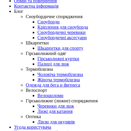
Обмін та повернення
Контактна інформація
Блог
Сноубордичне спорядження
Сноуборди
Кріплення для сноуборда
Сноубордичні черевики
Сноубордичні аксесуари
Шкарпетки
Шкарпетки для спорту
Гірськолижний одяг
Гірськолижні куртки
Палиці для лиж
Термобілизна
Чоловіча термобілизна
Жіноча термобілизна
Одежда для бега и фитнеса
Велоспорт
Велошоломи
Гірськолижне (лижне) спорядження
Черевики для лиж
Лижі для катання
Оптика
Лінзи для окулярів
Угода користувача