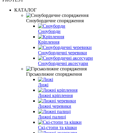
КАТАЛОГ
Сноубордичне спорядження
Сноуборди
Кріплення
Сноубордичні черевики
Сноубордичні аксесуари
Гірськолижне спорядження
Лижі
Лижні кріплення
Лижні черевики
Лижні палиці
Скі-стопи та кішки