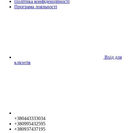
Політика конфіденційності
Програма лояльності
Вхід для
клієнтів
+380443333034
+380995432595
+380937437195