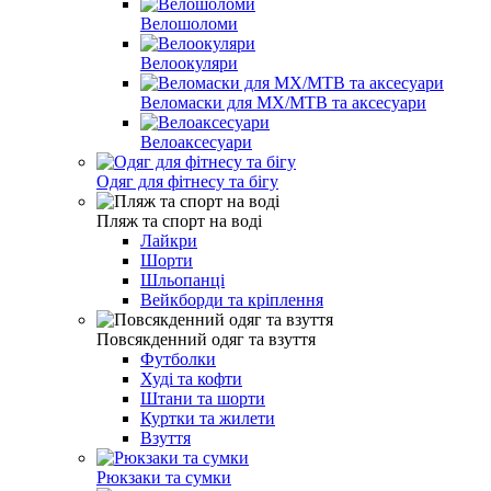
Велошоломи
Велоокуляри
Веломаски для MX/MTB та аксесуари
Велоаксесуари
Одяг для фітнесу та бігу
Пляж та спорт на воді
Лайкри
Шорти
Шльопанці
Вейкборди та кріплення
Повсякденний одяг та взуття
Футболки
Худі та кофти
Штани та шорти
Куртки та жилети
Взуття
Рюкзаки та сумки