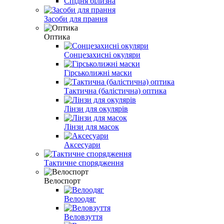
Спідня білизна
Засоби для прання
Оптика
Сонцезахисні окуляри
Гірськолижні маски
Тактична (балістична) оптика
Лінзи для окулярів
Лінзи для масок
Аксесуари
Тактичне спорядження
Велоспорт
Велоодяг
Веловзуття