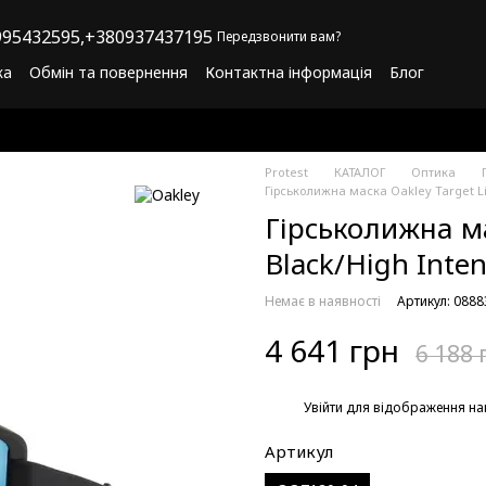
95432595,
+380937437195
Передзвонити вам?
ка
Обмін та повернення
Контактна інформація
Блог
літика конфіденційності
Програма лояльності
Protest
КАТАЛОГ
Оптика
Гірськолижна маска Oakley Target Lin
Гірськолижна ма
Black/High Inten
Немає в наявності
Артикул: 088
4 641 грн
6 188 
%
Увійти
для відображення на
Артикул