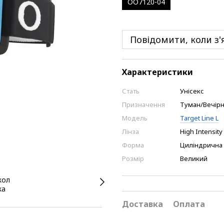
OO7120-04
Повідомити, коли з'
Характеристики
Стать
Унісекс
Призначення
Туман/Вечірнє
Модель
Target Line L
Лінза
High Intensity
Форма
Циліндрична
Розмір
Великий
Доставка
Оплата