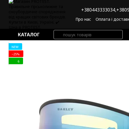
Перейти до основного контенту
+380443333034,
+3809
Про нас
Оплата і достав
Угода користувача
По
КАТАЛОГ
NEW
−25%
6