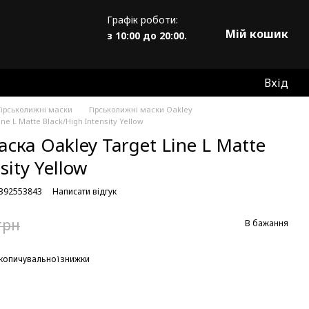
Графік роботи:
Мій кошик
з 10:00 до 20:00.
Вхід
Гірськолижні маски
Гірськолижні маски Oakley
e L Matte Black/High Intensity Yellow
ска Oakley Target Line L Matte
sity Yellow
8392553843
Написати відгук
грн
В бажання
копичувальної знижки