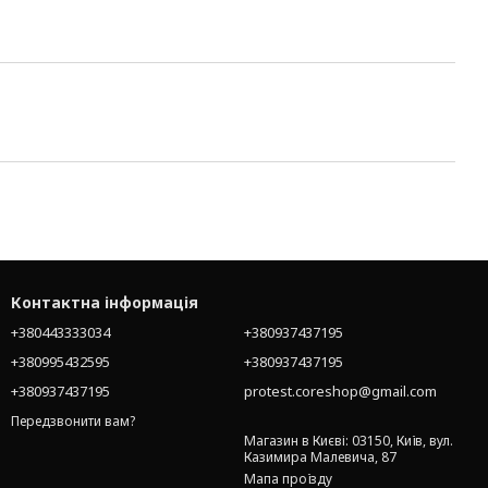
Контактна інформація
+380443333034
+380937437195
+380995432595
+380937437195
+380937437195
protest.coreshop@gmail.com
Передзвонити вам?
Магазин в Києві: 03150, Київ, вул.
Казимира Малевича, 87
Мапа проїзду