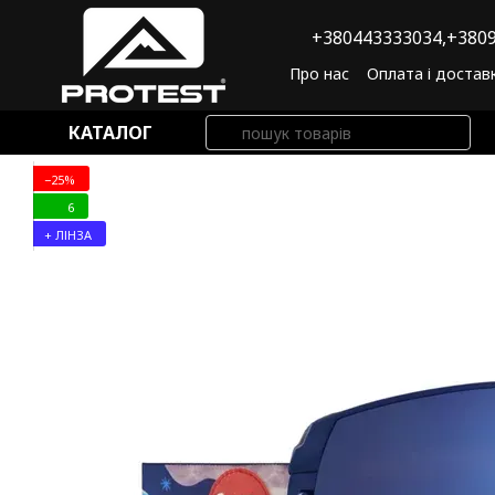
Перейти до основного контенту
+380443333034,
+3809
Про нас
Оплата і достав
Угода користувача
По
КАТАЛОГ
−25%
6
+ ЛІНЗА