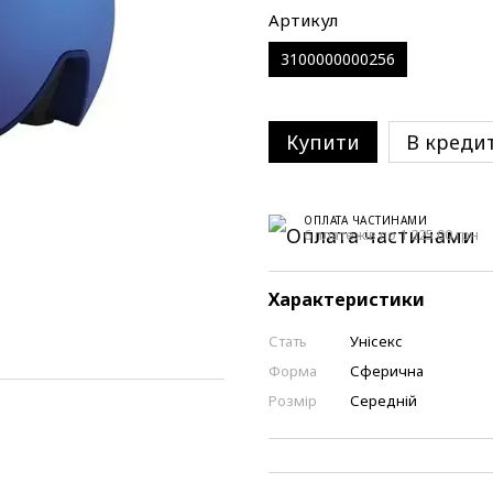
Артикул
3100000000256
Купити
В креди
ОПЛАТА ЧАСТИНАМИ
6 платежів по 1 225.00 грн
Характеристики
Стать
Унісекс
Форма
Сферична
Розмір
Середній