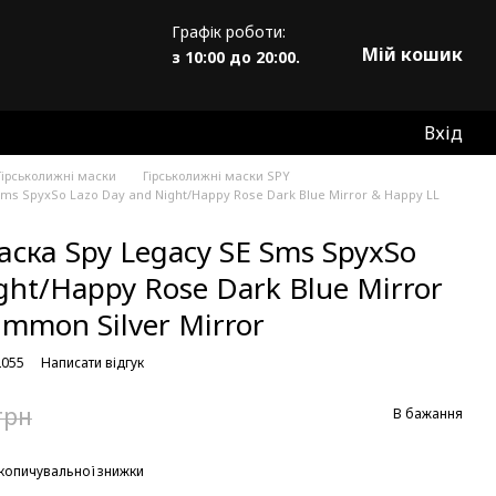
Графік роботи:
Мій кошик
з 10:00 до 20:00.
Вхід
Гірськолижні маски
Гірськолижні маски SPY
ms SpyxSo Lazo Day and Night/Happy Rose Dark Blue Mirror & Happy LL
ска Spy Legacy SE Sms SpyxSo
ght/Happy Rose Dark Blue Mirror
immon Silver Mirror
2055
Написати відгук
грн
В бажання
копичувальної знижки