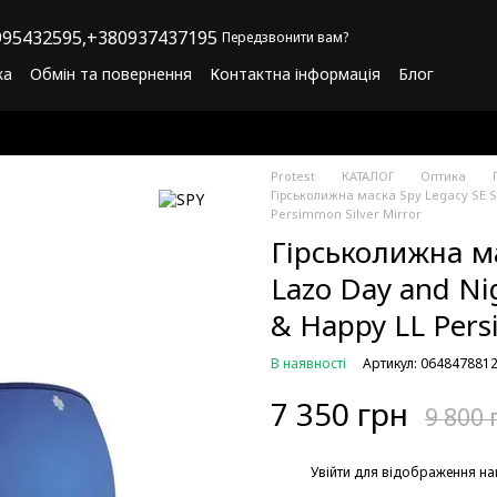
95432595,
+380937437195
Передзвонити вам?
ка
Обмін та повернення
Контактна інформація
Блог
літика конфіденційності
Програма лояльності
Protest
КАТАЛОГ
Оптика
Гірськолижна маска Spy Legacy SE S
Persimmon Silver Mirror
Гірськолижна ма
Lazo Day and Ni
& Happy LL Pers
В наявності
Артикул: 064847881
7 350 грн
9 800 
%
Увійти
для відображення на