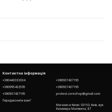
Контактна інформація
+380443333034
+380937437195
+380995432595
+380937437195
+380937437195
protest.coreshop@gmail.com
Передзвонити вам?
Магазин в Києві: 03150, Київ, вул.
Казимира Малевича, 87