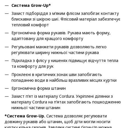
Система Grow-Up*
Захист підборіддя з м’яким флісом запобігає контакту
блискавки зі шкірою шиї. Флісовий матеріал забезпечує
тепловий комфорт
Ергономічна форма рукавів. Рукава мають форму,
адаптовану для кращого комфорту
Регульовані манжети рукавів дозволяють легко
регулювати ширину нижньої частини рукава
Підкладка з флісу у кишенях підвищує відчуття тепла
та комфорту для рук
Проклеєні в критичних зонах шви запобігають
попаданню води в найбільш вразливих місцях куртки
Ергономічна форма штанин
Захист п’ят із матеріалу Cordura. Укріплені ділянки з
матеріалу Cordura на п’ятах запобігають пошкодженню
нижньої частини штанин
*Система Grow-Up.
Система дозволяє регулювати
довжину рукавів або штанин, щоб діти могли носити
куртку кілька сезонів. Завдяки системі Grow-Up можна