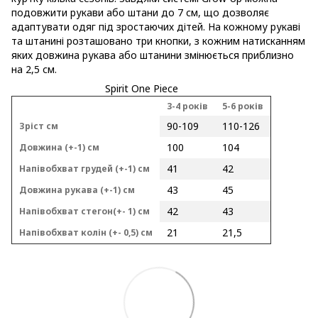
подовжити рукави або штани до 7 см, що дозволяє
адаптувати одяг під зростаючих дітей. На кожному рукаві
та штанині розташовано три кнопки, з кожним натисканням
яких довжина рукава або штанини змінюється приблизно
на 2,5 см.
Spirit One Piece
3-4 років
5-6 років
90-109
110-126
Зріст см
100
104
Довжина (+-1) см
41
42
Напівобхват грудей (+-1) см
43
45
Довжина рукава (+-1) см
42
43
Напівобхват стегон(+- 1) см
21
21,5
Напівобхват колін (+- 0,5) см