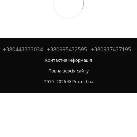
+380443333034
+380995432595
+380937437195
Контактна інформація
Повна версія сайту
2010–2026 © Protest.ua