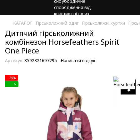
КАТАЛОГ
Гірськолижний одяг
Гірськолижні куртки
Гірсь
Дитячий гірськолижний
комбінезон Horsefeathers Spirit
One Piece
Артикул:
8592321697295
Написати відгук
−25%
6