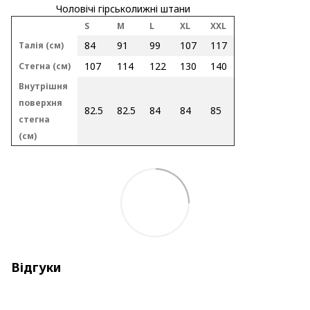
Чоловічі гірськолижні штани
S
M
L
XL
XXL
84
91
99
107
117
Талія (см)
107
114
122
130
140
Стегна (см)
Внутрішня
поверхня
82.5
82.5
84
84
85
стегна
(см)
Відгуки