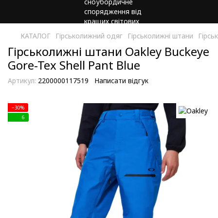
КАТАЛОГ
Гірськолижний одяг
Гірськолижні штани
Гірсь
Гірськолижні штани Oakley Buckeye
Gore-Tex Shell Pant Blue
Артикул:
2200000117519
Написати відгук
−30%
6