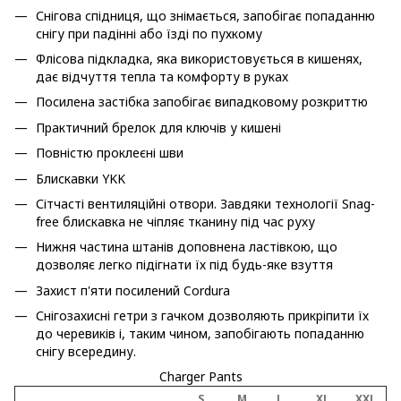
Снігова спідниця, що знімається, запобігає попаданню
снігу при падінні або їзді по пухкому
Флісова підкладка, яка використовується в кишенях,
дає відчуття тепла та комфорту в руках
Посилена застібка запобігає випадковому розкриттю
Практичний брелок для ключів у кишені
Повністю проклеєні шви
Блискавки YKK
Сітчасті вентиляційні отвори. Завдяки технології Snag-
free блискавка не чіпляє тканину під час руху
Нижня частина штанів доповнена ластівкою, що
дозволяє легко підігнати їх під будь-яке взуття
Захист п'яти посилений Cordura
Снігозахисні гетри з гачком дозволяють прикріпити їх
до черевиків і, таким чином, запобігають попаданню
снігу всередину.
Charger Pants
S
M
L
XL
XXL