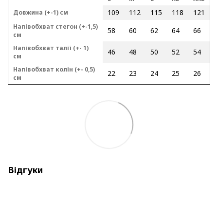
109
112
115
118
121
Довжина (+-1) см
Напівобхват стегон (+-1,5)
58
60
62
64
66
см
Напівобхват талії (+- 1)
46
48
50
52
54
см
Напівобхват колін (+- 0,5)
22
23
24
25
26
см
Відгуки