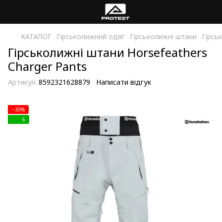
КАТАЛОГ
Гірськолижний одяг
Гірськолижні штани
Гірсь
Гірськолижні штани Horsefeathers
Charger Pants
Артикул:
8592321628879
Написати відгук
−30%
6