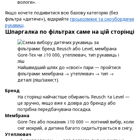
вологи».
Якщо хочете подивитися всю базову категорію (без
фільтра «дитяче»), відкрийте
гірськолижні та сноубордичні
рукавиці
.
Шпаргалка по фільтрах саме на цій сторінці
Найшвидший шлях до «своєї» пари — пройтися
фільтрами: мембрана → утеплювач → тип →
деталі (ліш/захист).
Бренд
На сторінці найчастіше обирають Reusch та Level —
це зручно, якщо вже є довіра до бренду або
потрібна передбачувана посадка.
Мембрана
Gore-Tex або показник ≥10 000 — логічний вибір, коли
сніг мокрий, а дитина багато сидить/грається в снігу.
Утеплювач