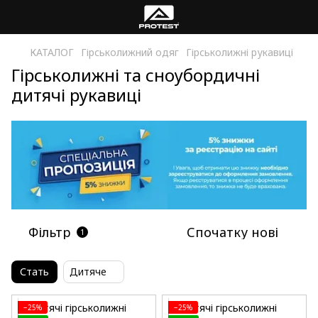
КАТАЛОГ
Гірськолижний одяг
Гірськолижні рукавиці
Гірськолижні та сноубордичні
дитячі рукавиці
Фільтр
Спочатку нові
1
Стать
Дитяче
−25%
−25%