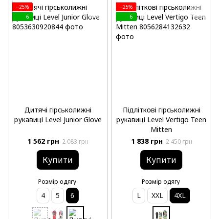
−25%
−25%
6
6
Дитячі гірськолижні
Підліткові гірськолижні
рукавиці Level Junior Glove
рукавиці Level Vertigo Teen
Mitten
1 562 грн
1 838 грн
2 083 грн
2 450 грн
Купити
Купити
Розмір одягу
Розмір одягу
4
5
6
L
XXL
4XL