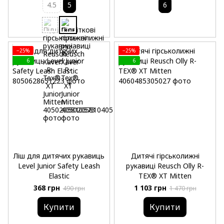
4.5
5
6
−25%
−25%
6
6
Ліш для дитячих рукавиць
Дитячі гірськолижні
Level Junior Safety Leash
рукавиці Reusch Olly R-
Elastic
TEX® XT Mitten
368 грн
1 103 грн
490 грн
1 470 грн
Купити
Купити