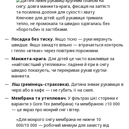
Ключове для дітей: щоб рукавиця тримала
тепло, не промокала та швидко одягалась без
«боротьби» із застібками.
Посадка без тиску.
Якщо тісно — руки мерзнуть
швидше. Якщо занадто вільно — втрачається контроль
і тепло «втікає» через повітряні порожнини.
Манжета-крага.
Для дітей це часто важливіше за
«найтовстіший утеплювач»: падіння й ігри в снігу
швидко показують, чи перекриває рукав куртки
манжета.
Ліш (ремінець-страховка).
Дитина знімає рукавицю в
черзі або в кафе — і не губить її на схилі.
Мембрана та утеплювач.
У фільтрах цієї сторінки є
варіанти з Gore-Tex (мембрана) та мембраною ≥10 000
— це якраз про мокрий сніг і вітер.
«Для мокрого снігу мембрана не нижче 10
000/10 000 — робочий мінімум для захисту від