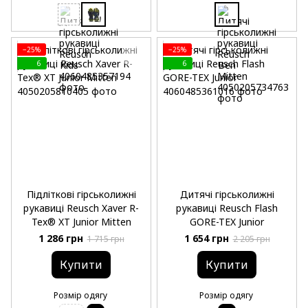
−25%
−25%
6
6
Підліткові гірськолижні
Дитячі гірськолижні
рукавиці Reusch Xaver R-
рукавиці Reusch Flash
Tex® XT Junior Mitten
GORE-TEX Junior
1 286 грн
1 654 грн
1 715 грн
2 205 грн
Купити
Купити
Розмір одягу
Розмір одягу