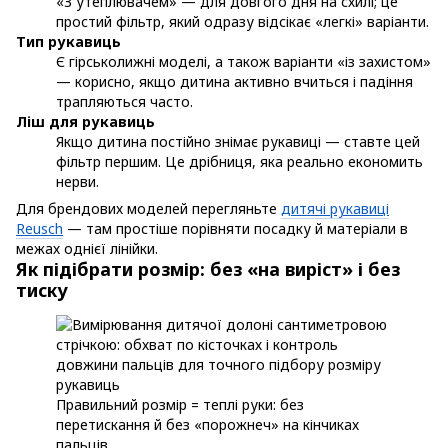
«З утеплювачем» — для довгого дня на схилі; це
простий фільтр, який одразу відсікає «легкі» варіанти.
Тип рукавиць
Є гірськолижні моделі, а також варіанти «із захистом»
— корисно, якщо дитина активно вчиться і падіння
трапляються часто.
Ліш для рукавиць
Якщо дитина постійно знімає рукавиці — ставте цей
фільтр першим. Це дрібниця, яка реально економить
нерви.
Для брендових моделей перегляньте
дитячі рукавиці
Reusch
— там простіше порівняти посадку й матеріали в
межах однієї лінійки.
Як підібрати розмір: без «на виріст» і без
тиску
Правильний розмір = теплі руки: без
перетискання й без «порожнеч» на кінчиках
пальців.