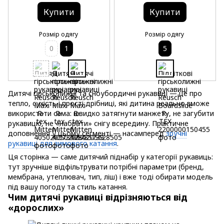
Купити
Купити
Розмір одягу
Розмір одягу
0
1
5
Дитячі гірськолижні та сноубордичні рукавиці — це про
тепло, сухість і прості дрібниці, які дитина реально зможе
використати сама: швидко затягнути манжету, не загубити
рукавицю, не «набрати» снігу всередину. Практичне
доповнення у цьому сегменті — насамперед
зручні
рукавиці для зимового катання
.
Ця сторінка — саме дитячий піднабір у категорії рукавиць:
тут зручніше відфільтрувати потрібні параметри (бренд,
мембрана, утеплювач, тип, ліш) і вже тоді обирати модель
під вашу погоду та стиль катання.
Чим дитячі рукавиці відрізняються від
«дорослих»