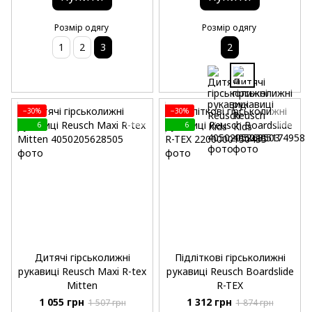
Розмір одягу
Розмір одягу
1
2
3
2
−30%
−30%
6
6
Дитячі гірськолижні
Підліткові гірськолижні
рукавиці Reusch Maxi R-tex
рукавиці Reusch Boardslide
Mitten
R-TEX
1 055 грн
1 312 грн
1 507 грн
1 874 грн