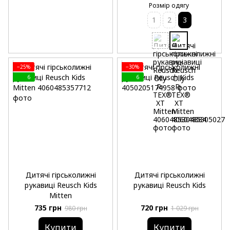
Розмір одягу
1
2
3
−25%
−30%
6
6
Дитячі гірськолижні
Дитячі гірськолижні
рукавиці Reusch Kids
рукавиці Reusch Kids
Mitten
735 грн
720 грн
980 грн
1 029 грн
Купити
Купити