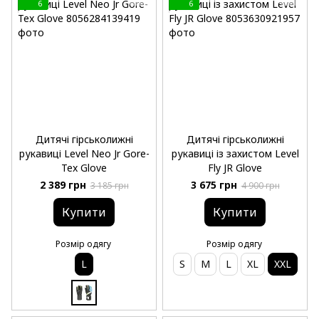
6
6
Дитячі гірськолижні
Дитячі гірськолижні
рукавиці Level Neo Jr Gore-
рукавиці із захистом Level
Tex Glove
Fly JR Glove
2 389 грн
3 675 грн
3 185 грн
4 900 грн
Купити
Купити
Розмір одягу
Розмір одягу
L
S
M
L
XL
XXL