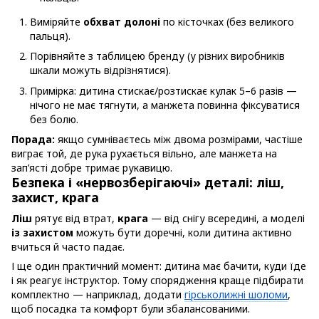
Виміряйте
обхват долоні
по кісточках (без великого
пальця).
Порівняйте з таблицею бренду (у різних виробників
шкали можуть відрізнятися).
Примірка: дитина стискає/розтискає кулак 5–6 разів —
нічого не має тягнути, а манжета повинна фіксуватися
без болю.
Порада:
якщо сумніваєтесь між двома розмірами, частіше
виграє той, де рука рухається вільно, але манжета на
зап’ясті добре тримає рукавицю.
Безпека і «нервозберігаючі» деталі: ліш,
захист, крага
Ліш
рятує від втрат,
крага
— від снігу всередині, а моделі
із захистом
можуть бути доречні, коли дитина активно
вчиться й часто падає.
І ще один практичний момент: дитина має бачити, куди їде
і як реагує інструктор. Тому спорядження краще підбирати
комплектно — наприклад, додати
гірськолижні шоломи
,
щоб посадка та комфорт були збалансованими.