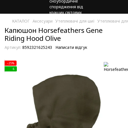
КАТАЛОГ
Аксесуари
Утеплювачі для шиї
Утеплювачі для
Капюшон Horsefeathers Gene
Riding Hood Olive
Артикул:
8592321625243
Написати відгук
−25%
6