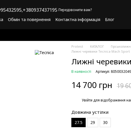
95432595,
+380937437195
Передзвонити вам?
ка
Обмін та повернення
Контактна інформація
Блог
літика конфіденційності
Програма лояльності
Protest
КАТАЛОГ
Гірськолиж
Лижні черевики Tecnica Mach Sport
Лижні черевики
В наявності
Артикул: 805003204
14 700 грн
19 6
%
Увійти
для відображення на
Довжина устілки
27.5
29
30