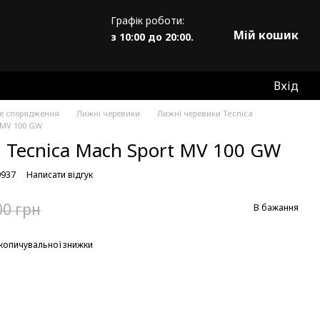
Графік роботи:
Мій кошик
з 10:00 до 20:00.
Вхід
не спорядження
Лижні черевики
Лижні черевики Tecnica
 MV 100 GW
 Tecnica Mach Sport MV 100 GW
9937
Написати відгук
00 грн
В бажання
копичувальної знижки