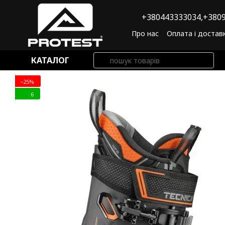
Перейти до основного контенту
+380443333034,
+3809
Про нас
Оплата і достав
Угода користувача
По
КАТАЛОГ
−25%
6