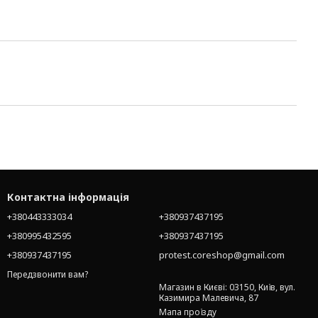
Контактна інформація
+380443333034
+380937437195
+380995432595
+380937437195
+380937437195
protest.coreshop@gmail.com
Передзвонити вам?
Магазин в Києві: 03150, Київ, вул.
Казимира Малевича, 87
Мапа проїзду