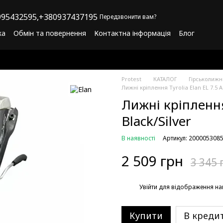
95432595,
+380937437195
Передзвонити вам?
ка
Обмін та повернення
Контактна інформація
Блог
літика конфіденційності
Програма лояльності
Protest
КАТАЛОГ
Гірськолиж
Лижні кріплення Tyrolia Elan EL 7.5 A
Лижні кріплення 
Black/Silver
В наявності
Артикул: 200005308
2 509 грн
3 345 
%
Увійти
для відображення на
Купити
В креди