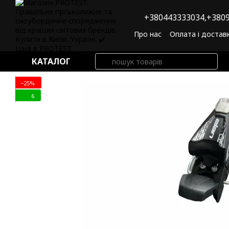
Перейти до основного контенту
+380443333034,
+3809
Про нас
Оплата і достав
Угода користувача
По
КАТАЛОГ
−25%
6