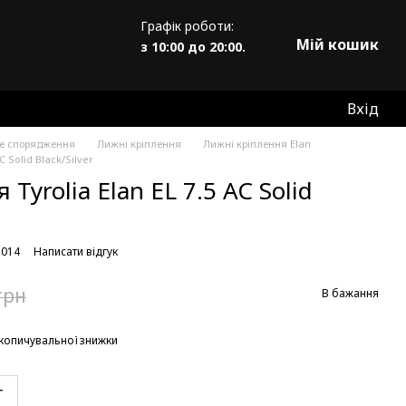
Графік роботи:
Мій кошик
з 10:00 до 20:00.
Вхід
не спорядження
Лижні кріплення
Лижні кріплення Elan
C Solid Black/Silver
Tyrolia Elan EL 7.5 AC Solid
5014
Написати відгук
грн
В бажання
копичувальної знижки
т