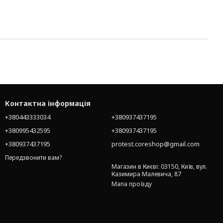
Контактна інформація
+380443333034
+380937437195
+380995432595
+380937437195
+380937437195
protest.coreshop@gmail.com
Передзвонити вам?
Магазин в Києві: 03150, Київ, вул.
Казимира Малевича, 87
Мапа проїзду