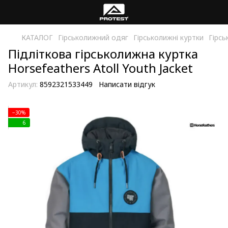
КАТАЛОГ
Гірськолижний одяг
Гірськолижні куртки
Гірсь
Підліткова гірськолижна куртка
Horsefeathers Atoll Youth Jacket
Артикул:
8592321533449
Написати відгук
−30%
6