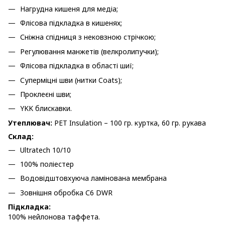
Нагрудна кишеня для медіа;
Флісова підкладка в кишенях;
Сніжна спідниця з нековзною стрічкою;
Регулювання манжетів (велкролипучки);
Флісова підкладка в області шиї;
Суперміцні шви (нитки Coats);
Проклеєні шви;
YKK блискавки.
Утеплювач:
PET Insulation – 100 гр. куртка, 60 гр. рукава
Склад:
Ultratech 10/10
100% поліестер
Водовідштовхуюча ламінована мембрана
Зовнішня обробка С6 DWR
Підкладка:
100% нейлонова таффета.