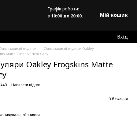
Графік роботи:
Мій кошик
з 10:00 до 20:00.
Вхід
Сонцезахисні окуляри
Сонцезахисні окуляри Oakley
ins Matte Ginger/Prizm Grey
уляри Oakley Frogskins Matte
ey
4440
Написати відгук
В бажання
копичувальної знижки