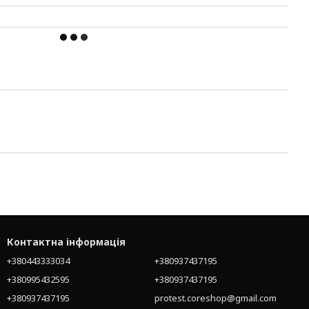
Контактна інформація
+380443333034
+380937437195
+380995432595
+380937437195
+380937437195
protest.coreshop@gmail.com