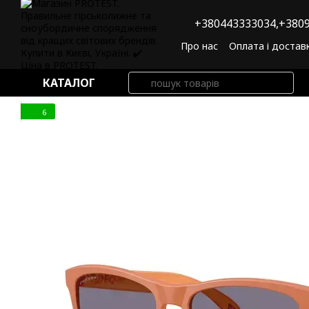
Перейти до основного контенту
+380443333034,
+3809
Про нас
Оплата і достав
Угода користувача
По
КАТАЛОГ
6