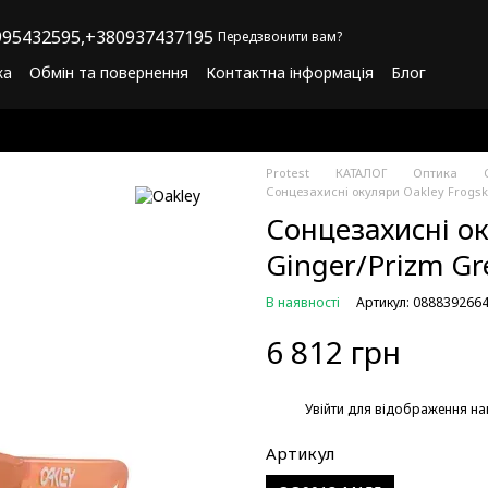
95432595,
+380937437195
Передзвонити вам?
ка
Обмін та повернення
Контактна інформація
Блог
літика конфіденційності
Програма лояльності
Protest
КАТАЛОГ
Оптика
Сонцезахисні окуляри Oakley Frogsk
Сонцезахисні ок
Ginger/Prizm Gr
В наявності
Артикул: 088839266
6 812 грн
%
Увійти
для відображення на
Артикул