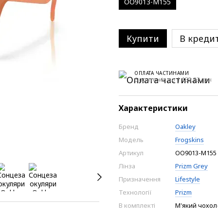
OO9013-M155
Купити
В креди
ОПЛАТА ЧАСТИНАМИ
6 платежів по 1 135.33 грн
Характеристики
Бренд
Oakley
Модель
Frogskins
Артикул
OO9013-M155
Лінза
Prizm Grey
Призначення
Lifestyle
Технології
Prizm
В комплекті
М'який чохол