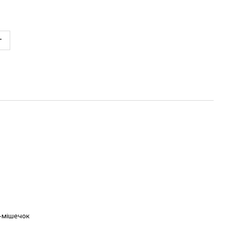
т
-мішечок