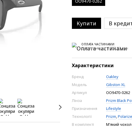
OO9470-0262
Купити
В креди
ОПЛАТА ЧАСТИНАМИ
6 платежів по 1 655.33 грн
Характеристики
Бренд
Oakley
Модель
Gibston XL
Артикул
OO9470-0262
Лінза
Prizm Black Po
Призначення
Lifestyle
Технології
Prizm
,
Polariz
В комплекті
М'який чохол