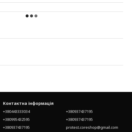
Контактна інформація
+380443333034
+380937437195
+380995432595
+380937437195
+380937437195
protest.coreshop@gmail.com