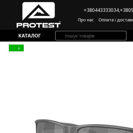
Перейти до основного контенту
+380443333034,
+3809
Про нас
Оплата і достав
Угода користувача
По
КАТАЛОГ
6