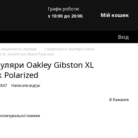
Графік роботи:
Мій кошик
з 10:00 до 20:00.
Вхід
Сонцезахисні окуляри
Сонцезахисні окуляри Oakley
 XL Steel/Prizm Black Polarized
уляри Oakley Gibston XL
k Polarized
1847
Написати відгук
В бажання
копичувальної знижки