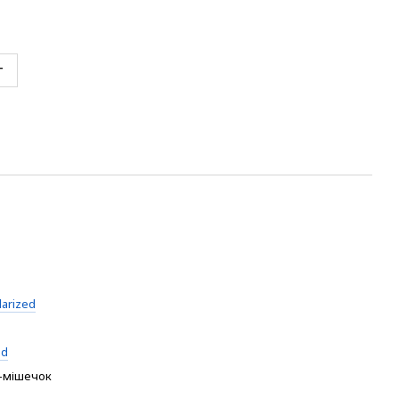
т
larized
ed
-мішечок