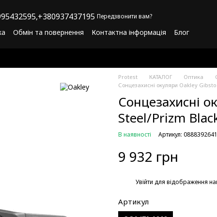
95432595,
+380937437195
Передзвонити вам?
ка
Обмін та повернення
Контактна інформація
Блог
літика конфіденційності
Програма лояльності
Protest
КАТАЛОГ
Оптика
Сонцезахисні окуляри Oakley Gibston
Сонцезахисні ок
Steel/Prizm Blac
В наявності
Артикул: 088839264
9 932 грн
%
Увійти
для відображення на
Артикул