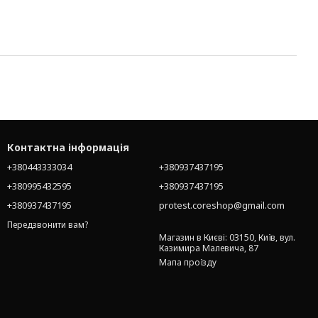
Контактна інформація
+380443333034
+380937437195
+380995432595
+380937437195
+380937437195
protest.coreshop@gmail.com
Передзвонити вам?
Магазин в Києві: 03150, Київ, вул.
Казимира Малевича, 87
Мапа проїзду