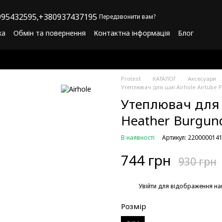
95432595,
+380937437195
Передзвонити вам?
ка
Обмін та повернення
Контактна інформація
Блог
літика конфіденційності
Програма лояльності
Protest
КАТАЛОГ
Аксесуари
Утеплювач для шиї Airhole Airtube 
Утеплювач для ш
Heather Burgun
В наявності
Артикул: 220000014
744 грн
930 грн
%
Увійти
для відображення на
Розмір