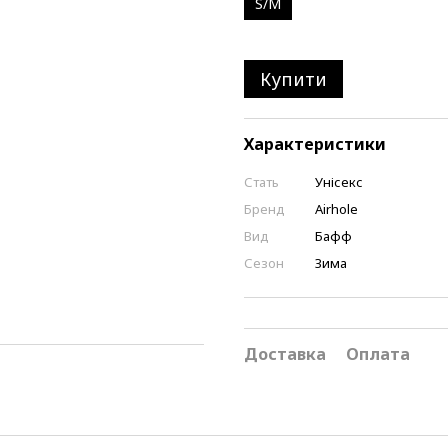
S/M
Купити
Характеристики
Стать
Унісекс
Бренд
Airhole
Вид
Бафф
Сезон
Зима
Доставка
Оплата