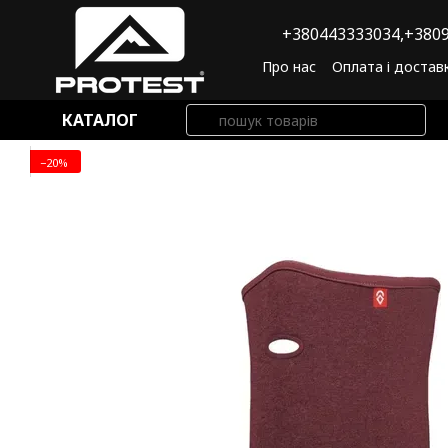
Перейти до основного контенту
+380443333034,
+3809
Про нас
Оплата і достав
Угода користувача
По
КАТАЛОГ
−20%