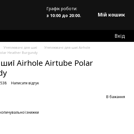
Графік роботи:
Мій кошик
з 10:00 до 20:00.
Вхід
Утеплювачі для шиї
Утеплювачі для шиї Airhole
Polar Heather Burgundy
иї Airhole Airtube Polar
dy
1538
Написати відгук
В бажання
копичувальної знижки