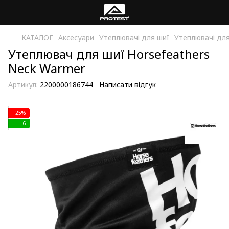
КАТАЛОГ
Аксесуари
Утеплювачі для шиї
Утеплювачі для
Утеплювач для шиї Horsefeathers
Neck Warmer
Артикул:
2200000186744
Написати відгук
−25%
6