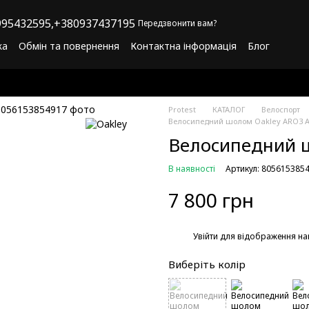
95432595,
+380937437195
Передзвонити вам?
ка
Обмін та повернення
Контактна інформація
Блог
літика конфіденційності
Програма лояльності
Protest
КАТАЛОГ
Велоспорт
Велосипедний шолом Oakley ARO3 A
Велосипедний ш
В наявності
Артикул: 805615385
7 800 грн
%
Увійти
для відображення на
Виберіть колір