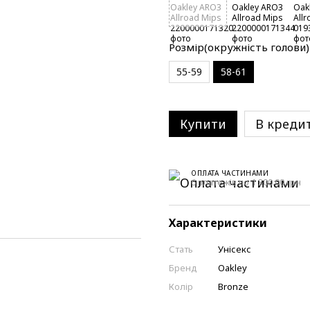
Розмір(окружність голови)
55-59
58-61
Купити
В креди
ОПЛАТА ЧАСТИНАМИ
6 платежів по 1 300.00 грн
Характеристики
Стать
Унісекс
Бренд
Oakley
Колір
Bronze