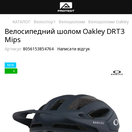
КАТАЛОГ
Велоспорт
Велошоломи
Велошоломи Oakley
Велосипедний шолом Oakley DRT3
Mips
Артикул:
8056153854764
Написати відгук
NEW
6