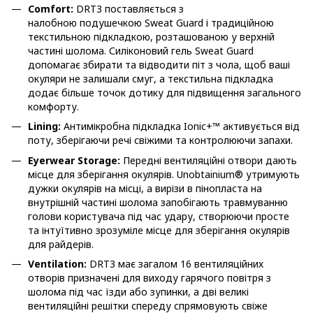
Comfort:
DRT3 поставляється з
налобною подушечкою Sweat Guard і традиційною
текстильною підкладкою, розташованою у верхній
частині шолома. Силіконовий гель Sweat Guard
допомагає збирати та відводити піт з чола, щоб ваші
окуляри не залишали смуг, а текстильна підкладка
додає більше точок дотику для підвищення загального
комфорту.
Lining:
Антимікробна підкладка Ionic+™ активується від
поту, зберігаючи речі свіжими та контролюючи запахи.
Eyerwear Storage:
Передні вентиляційні отвори дають
місце для зберігання окулярів. Unobtainium® утримують
дужки окулярів на місці, а вирізи в пінопласта на
внутрішній частині шолома запобігають травмуванню
голови користувача під час удару, створюючи просте
та інтуїтивно зрозуміле місце для зберігання окулярів
для райдерів.
Ventilation:
DRT3 має загалом 16 вентиляційних
отворів призначені для виходу гарячого повітря з
шолома під час їзди або зупинки, а дві великі
вентиляційні решітки спереду спрямовують свіже