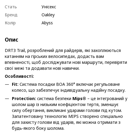
Стать
Унісекс
Бренд
Oakley
Колір
Abyss
Опис
DRT3 Trail, розроблений для райдерів, які захоплюються
катанням на гірських велосипедах, додасть вам
впевненості, щоб досліджувати нові маршрути, перевіряти
свої межі та додавати нові навички.
Особливості:
Fit:
Система посадки BOA 360° включає регульоване
колесо, що забезпечує індивідуальну надійну посадку.
Protection:
система безпеки
Mips®
– це інтегрований у
шолом шар із низьким коефіцієнтом тертя, зменшує
силу обертання, викликані ударами голови під кутом.
Запатентовану технологію MIPS створено спеціально
для захисту голови від ударів, які можна отримати з
будь-якого боку шолома.