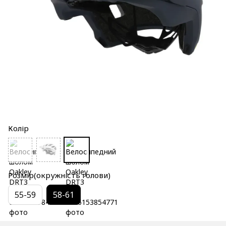
Колір
Розмір(окружність голови)
55-59
58-61