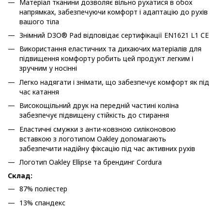
Матеріал тканини дозволяє вільно рухатися в обох
напрямках, забезпечуючи комфорт і адаптацію до рухів
вашого тіла
Знімний D3O® Pad відповідає сертифікації EN1621 L1 CE
Використання еластичних та дихаючих матеріалів для
підвищення комфорту робить цей продукт легким і
зручним у носінні
Легко надягати і знімати, що забезпечує комфорт як під
час катання
Високощільний друк на передній частині коліна
забезпечує підвищену стійкість до стирання
Еластичні смужки з анти-ковзною силіконовою
вставкою з логотипом Oakley допомагають
забезпечити надійну фіксацію під час активних рухів
Логотип Oakley Ellipse та брендинг Cordura
Склад:
87% поліестер
13% спандекс