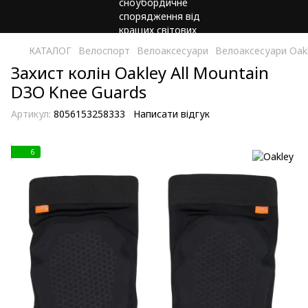
КАТАЛОГ
Велоспорт
Велоаксесуари
Велоаксесуари Oak
Захист колін Oakley All Mountain
D3O Knee Guards
Артикул:
8056153258333
Написати відгук
6