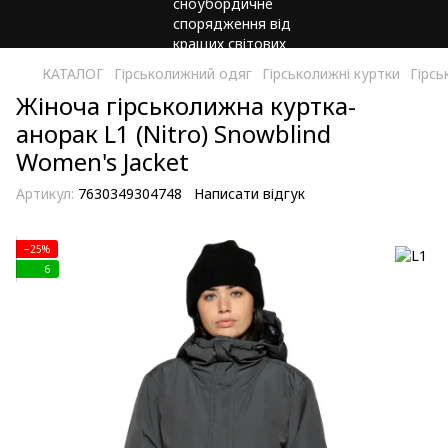
КАТАЛОГ
Гірськолижний одяг
Гірськолижні куртки
Гірсь
Жіноча гірськолижна куртка-
анорак L1 (Nitro) Snowblind
Women's Jacket
Артикул:
7630349304748
Написати відгук
−25%
6