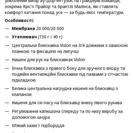
улюблений вибір аутдор-ентузіастів і райдерів команди,
зокрема Крісті Прайор та Брантлі Малінса, які ставлять
комфорт катання понад усе — за будь-якої температури.
Особливості:
Мембрана
20 000/20 000
Утеплювач
(150 г / 40 г)
Центральна блискавка Vislon на 3/4 довжини з захисною
планкою та фіксацією на липучці
Кишені для рук на блискавках Vislon
Бічна блискавка з правого боку для зручного входу та
подвійні вентиляційні блискавки під пахвами з сітчастою
підкладкою
Велика центральна нагрудна кишеня на блискавці з
клапаном
Кишеня для скі-пасу на блискавці внизу лівого рукава
Регулювання капюшона спереду та по низу виробу за
допомогою шнура
М’який захист підборіддя