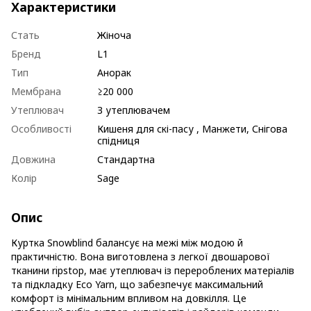
Характеристики
Стать
Жіноча
Бренд
L1
Тип
Анорак
Мембрана
≥20 000
Утеплювач
З утеплювачем
Особливості
Кишеня для скі-пасу , Манжети, Снігова
спідниця
Довжина
Стандартна
Колір
Sage
Опис
Куртка Snowblind балансує на межі між модою й
практичністю. Вона виготовлена з легкої двошарової
тканини ripstop, має утеплювач із перероблених матеріалів
та підкладку Eco Yarn, що забезпечує максимальний
комфорт із мінімальним впливом на довкілля. Це