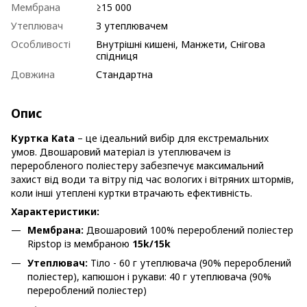
Мембрана
≥15 000
Утеплювач
З утеплювачем
Особливості
Внутрішні кишені, Манжети, Снігова
спідниця
Довжина
Стандартна
Опис
Куртка Kata
– це ідеальний вибір для екстремальних
умов. Двошаровий матеріал із утеплювачем із
переробленого поліестеру забезпечує максимальний
захист від води та вітру під час вологих і вітряних штормів,
коли інші утеплені куртки втрачають ефективність.
Характеристики:
Мембрана:
Двошаровий 100% перероблений поліестер
Ripstop із мембраною
15k/15k
Утеплювач:
Тіло - 60 г утеплювача (90% перероблений
поліестер), капюшон і рукави: 40 г утеплювача (90%
перероблений поліестер)