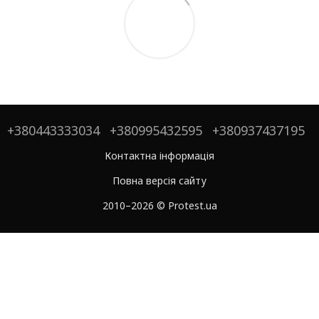
+380443333034
+380995432595
+380937437195
Контактна інформація
Повна версія сайту
2010–2026 © Protest.ua