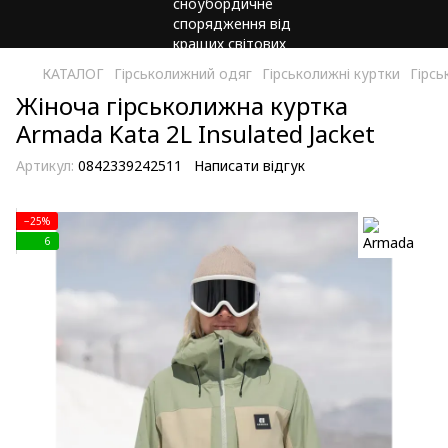
КАТАЛОГ
Гірськолижний одяг
Гірськолижні куртки
Гірсь
Жіноча гірськолижна куртка
Armada Kata 2L Insulated Jacket
Артикул:
0842339242511
Написати відгук
−25%
6