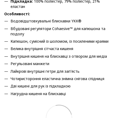
Підкладка:
100% поліестер, 79% поліестер, 21%
еластан
Особливості:
Водовідштовхувальні блискавки YKK®
Вбудовані регулятори Cohaesive™ для капюшона та
подолу
Капюшон, сумісний із шоломом, із посиленими краями
Велика внутрішня сітчаста кишеня
Внутрішня кишеня на блискавці з отвором для медіа
Регульовані манжети
Лайкрові внутрішні гетри для зап'ясть
Чотиристороння еластична знімна снігова спідниця
Дві кишені для рук із підкладкою
Нагрудна кишеня на блискавці