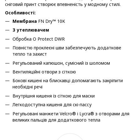
сніговий принт створює впевненість у модному стилі.
Особливості:
Мембрана
FN Dry™ 10K
З утеплювачем
Обробка O Protect DWR
Повністю проклеєні шви забезпечують додаткове
тепло та захист
Регульований капюшон, сумісний із шоломом
Вентиляційні отвори з сіткою
Бокові кишені на блискавці допомагають закріпити
необхідні речі
Внутрішня кишеня із сіткою для маски
Легкодоступна кишеня для скі-пассу
Регульовані манжети Velcro® і Lycra® з отворами для
великих пальців для додаткового тепла