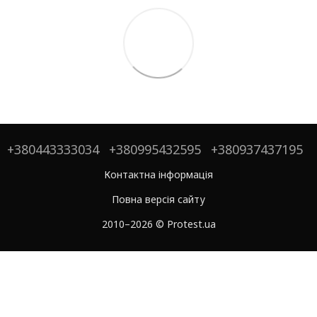
+380443333034
+380995432595
+380937437195
Контактна інформація
Повна версія сайту
2010–2026 © Protest.ua