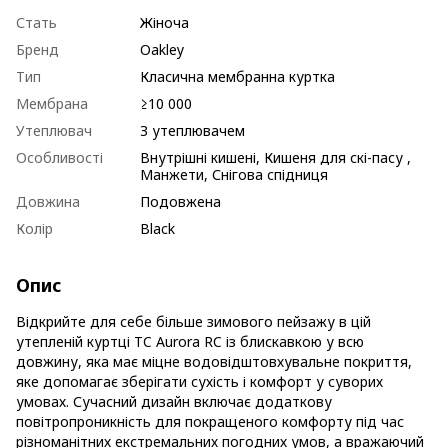
Стать
Жіноча
Бренд
Oakley
Тип
Класична мембранна куртка
Мембрана
≥10 000
Утеплювач
З утеплювачем
Особливості
Внутрішні кишені, Кишеня для скі-пасу ,
Манжети, Снігова спідниця
Довжина
Подовжена
Колір
Black
Опис
Відкрийте для себе більше зимового пейзажу в цій
утепленій куртці TC Aurora RC із блискавкою у всю
довжину, яка має міцне водовідштовхувальне покриття,
яке допомагає зберігати сухість і комфорт у суворих
умовах. Сучасний дизайн включає додаткову
повітропроникність для покращеного комфорту під час
різноманітних екстремальних погодних умов, а вражаючий