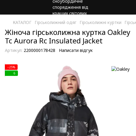
КАТАЛОГ
Гірськолижний одяг
Гірськолижні куртки
Гірсь
Жіноча гірськолижна куртка Oakley
Tc Aurora Rc Insulated Jacket
Артикул:
2200000178428
Написати відгук
−25%
6