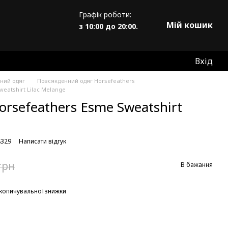
Графік роботи:
Мій кошик
з 10:00 до 20:00.
Вхід
ний одяг
Повсякденний одяг Horsefeathers
eatshirt Lilac Melange
rsefeathers Esme Sweatshirt
8329
Написати відгук
грн
В бажання
копичувальної знижки