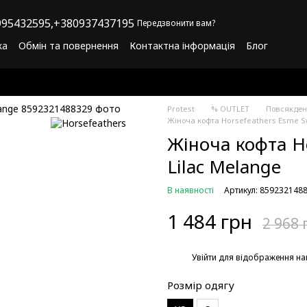
95432595,
+380937437195
Передзвонити вам?
ка
Обмін та повернення
Контактна інформація
Блог
літика конфіденційності
Програма лояльності
Protest
% OUTLET
Повсякден
Жіноча кофта Horsefeathers Esme Sw
Жіноча кофта Ho
Lilac Melange
В наявності
Артикул: 859232148
1 484 грн
2 968 
%
Увійти
для відображення на
Розмір одягу