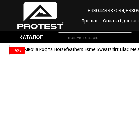
Перейти до основного контенту
+380443333034,
+3809
Про нас
Оплата і достав
Угода користувача
По
КАТАЛОГ
−50%