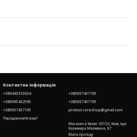
Контактна інформація
+380443333034
+380937437195
+380995432595
+380937437195
+380937437195
protest.coreshop@gmail.com
Передзвонити вам?
Магазин в Києві: 03150, Київ, вул.
Казимира Малевича, 87
Мапа проїзду