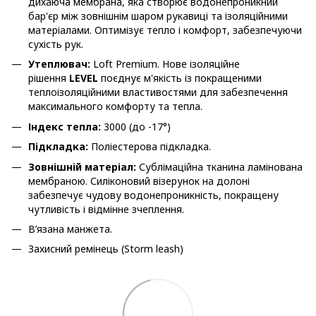
дихаюча мембрана, яка створює водонепроникний
бар'єр між зовнішнім шаром рукавиці та ізоляційними
матеріалами. Оптимізує тепло і комфорт, забезпечуючи
сухість рук.
Утеплювач:
Loft Premium. Нове ізоляційне
рішення
LEVEL
поєднує м'якість із покращеними
теплоізоляційними властивостями для забезпечення
максимального комфорту та тепла.
Індекс тепла:
3000 (до -17°)
Підкладка:
Поліестерова підкладка.
Зовнішній матеріал:
Сублімаційна тканина ламінована
мембраною. Силіконовий візерунок на долоні
забезпечує чудову водонепроникність, покращену
чутливість і відмінне зчеплення.
В’язана манжета.
Захисний ремінець (Storm leash)