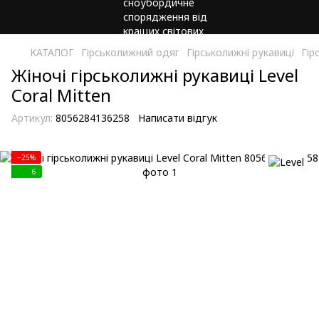
КАТАЛОГ
Гірськолижний одяг
Гірськолижні рукавиці
Гір
Жіночі гірськолижні рукавиці Level
Coral Mitten
Артикул:
8056284136258
Написати відгук
−25%
6