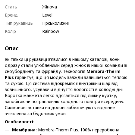
Стать
Жіноча
Бренд
Level
Тип рукавиць
Гірськолижні
Колір
Rainbow
Опис
Як тільки ці рукавиці з’явилися в нашому каталозі, вони
одразу стали улюбленими серед жінок із нашої команди зі
сноубордингу та фрірайду. Технологія
Membra-Therm
Plus
гарантує, що ця модель завжди залишається теплою
та сухою. Ця система відокремлює внутрішній шар від
зовнішнього, усуваючи відчуття вологості в холодні дні.
Коротка манжета легко вдягається під лижну куртку,
запобігаючи потраплянню холодного повітря всередину.
Силіконові вставки на долоні забезпечують відмінне
зчеплення за будь-яких умов.
Особливості:
Мембрана:
Membra-Therm Plus. 100% перероблена