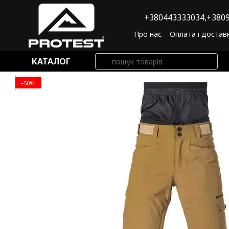
Перейти до основного контенту
+380443333034,
+3809
Про нас
Оплата і достав
Угода користувача
По
КАТАЛОГ
−50%