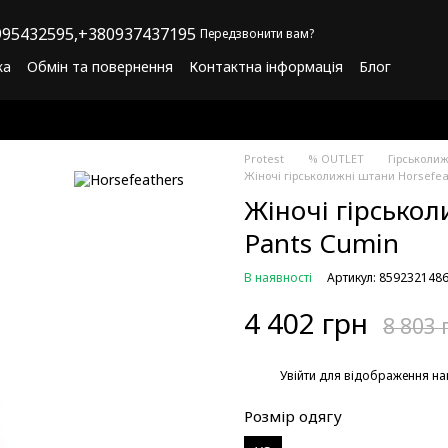
95432595,
+380937437195
Передзвонити вам?
ка
Обмін та повернення
Контактна інформація
Блог
літика конфіденційності
Програма лояльності
Protest
% OUTLET
Гірськоли
Жіночі гірськолижні штани Horsefea
Жіночі гірськол
Pants Cumin
В наявності
Артикул: 859232148
4 402 грн
8 803 
%
Увійти
для відображення на
Розмір одягу