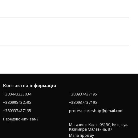
Контактна інформація
+380443333034
+380937437195
+380995432595
+380937437195
+380937437195
protest.coreshop@gmail.com
Передзвонити вам?
Магазин в Києві: 03150, Київ, вул.
Казимира Малевича, 87
Мапа проїзду