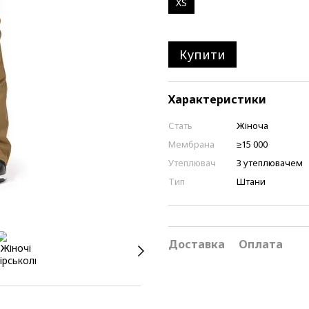
XS
Купити
Характеристики
Стать
Жіноча
Мембрана
≥15 000
Утеплювач
З утеплювачем
Тип
Штани
Доставка
Оплата