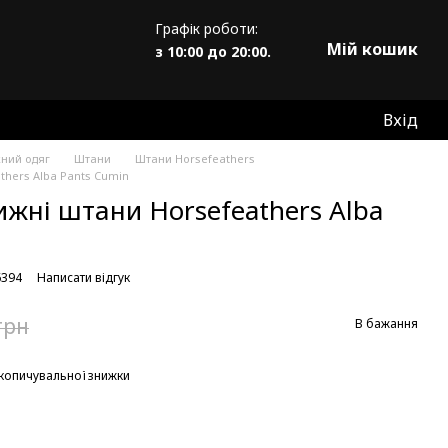
Графік роботи:
Мій кошик
з 10:00 до 20:00.
Вхід
жний одяг
Штани
Штани Horsefeathers
thers Alba Pants Cumin
ижні штани Horsefeathers Alba
6394
Написати відгук
грн
В бажання
копичувальної знижки