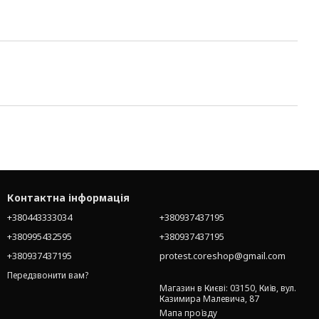
Контактна інформація
+380443333034
+380937437195
+380995432595
+380937437195
+380937437195
protest.coreshop@gmail.com
Передзвонити вам?
Магазин в Києві: 03150, Київ, вул.
Казимира Малевича, 87
Мапа проїзду