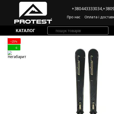
Перейти до основного контенту
+380443333034,
+3809
Про нас
Оплата і достав
Угода користувача
По
КАТАЛОГ
−25%
6