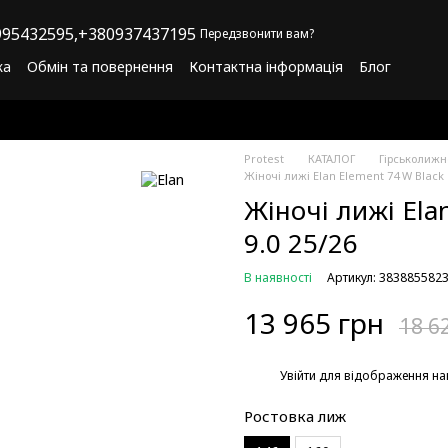
95432595,
+380937437195
Передзвонити вам?
ка
Обмін та повернення
Контактна інформація
Блог
літика конфіденційності
Програма лояльності
Protest
КАТАЛОГ
Гірськолиж
Жіночі лижі Elan Element 74 W Black S
Жіночі лижі Elan
9.0 25/26
В наявності
Артикул: 383885582
13 965 грн
18 6
%
Увійти
для відображення на
Ростовка лиж