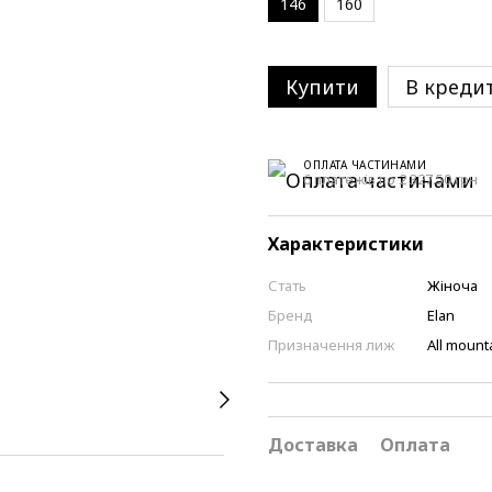
146
160
Купити
В креди
ОПЛАТА ЧАСТИНАМИ
6 платежів по 2 327.50 грн
Характеристики
Стать
Жіноча
Бренд
Elan
Призначення лиж
All mount
Доставка
Оплата