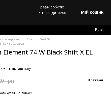
Графік роботи:
Мій кошик
з 10:00 до 20:00.
Вхід
не спорядження
Лижі
Лижі Elan
hift X EL 9.0 25/26
 Element 74 W Black Shift X EL
3775
Написати відгук
20 грн
В бажання
копичувальної знижки