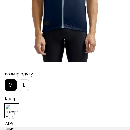
Розмір одягу
M
L
Колір