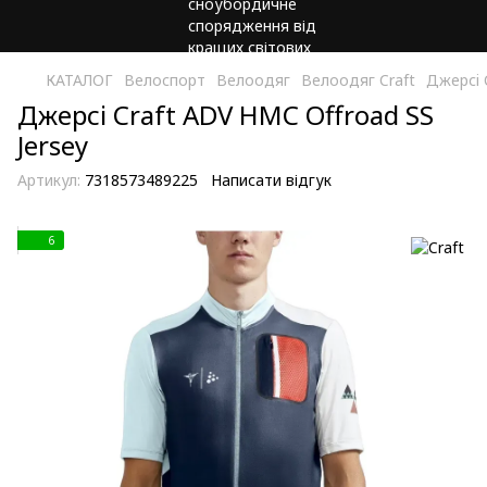
КАТАЛОГ
Велоспорт
Велоодяг
Велоодяг Craft
Джерсi 
Джерсi Craft ADV HMC Offroad SS
Jersey
Артикул:
7318573489225
Написати відгук
6