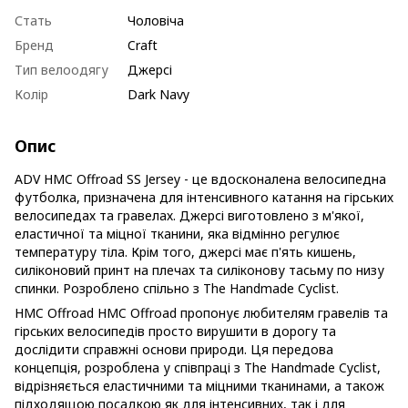
Стать
Чоловіча
Бренд
Craft
Тип велоодягу
Джерсі
Колір
Dark Navy
Опис
ADV HMC Offroad SS Jersey - це вдосконалена велосипедна
футболка, призначена для інтенсивного катання на гірських
велосипедах та гравелах. Джерсі виготовлено з м'якої,
еластичної та міцної тканини, яка відмінно регулює
температуру тіла. Крім того, джерсі має п'ять кишень,
силіконовий принт на плечах та силіконову тасьму по низу
спинки. Розроблено спільно з The Handmade Cyclist.
HMC Offroad HMC Offroad пропонує любителям гравелів та
гірських велосипедів просто вирушити в дорогу та
дослідити справжні основи природи. Ця передова
концепція, розроблена у співпраці з The Handmade Cyclist,
відрізняється еластичними та міцними тканинами, а також
підходящою посадкою як для інтенсивних, так і для