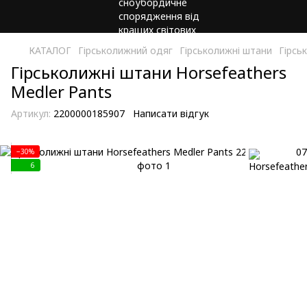
КАТАЛОГ
Гірськолижний одяг
Гірськолижні штани
Гірсь
Гірськолижні штани Horsefeathers
Medler Pants
Артикул:
2200000185907
Написати відгук
−30%
6