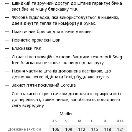
Швидкий та зручний доступ до штанів гарантує бічна
застібка на міцну блискавку YKK
Флісова підкладка, яка використовується в кишенях,
дає відчуття тепла та комфорту в руках.
Практичний брелок для ключів у кишені
Повністю проклеєні шви
Блискавки YKK
Сітчасті вентиляційні отвори. Завдяки технології Snag-
free блискавка не чіпляє тканину під час руху
Нижня частина штанів доповнена ластівкою, що
дозволяє легко підігнати їх під будь-яке взуття.
Захист п'яти посилений Cordura
Снігозахисні гетри з гачком дозволяють прикріпити їх
до черевиків і, таким чином, запобігають попаданню
снігу всередину
Medler
XS
S
M
L
XL
XXL
106
109
112
115
118
121
Довжина (+-1) см