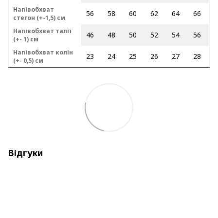
Напівобхват
56
58
60
62
64
66
стегон (+-1,5) см
Напівобхват талії
46
48
50
52
54
56
(+- 1) см
Напівобхват колін
23
24
25
26
27
28
(+- 0,5) см
Відгуки