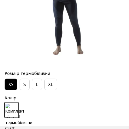
Розмір термобілизни
XS
S
L
XL
Колір