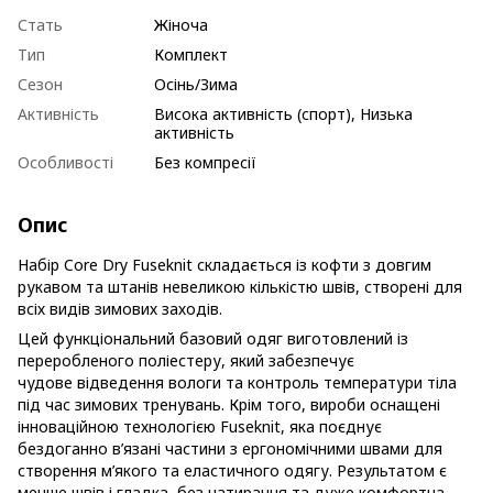
Стать
Жіноча
Тип
Комплект
Сезон
Осінь/Зима
Активність
Висока активність (спорт), Низька
активність
Особливості
Без компресії
Опис
Набір Core Dry Fuseknit складається із кофти з довгим
рукавом та штанів невеликою кількістю швів, створені для
всіх видів зимових заходів.
Цей функціональний базовий одяг виготовлений із
переробленого поліестеру, який забезпечує
чудове відведення вологи та контроль температури тіла
під час зимових тренувань. Крім того, вироби оснащені
інноваційною технологією Fuseknit, яка поєднує
бездоганно в’язані частини з ергономічними швами для
створення м’якого та еластичного одягу. Результатом є
менше швів і гладка, без натирання та дуже комфортна