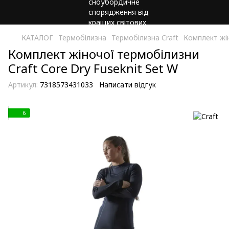
КАТАЛОГ
Термобілизна
Термобілизна Craft
Комплект жін
Комплект жіночої термобілизни
Craft Core Dry Fuseknit Set W
Артикул:
7318573431033
Написати відгук
6