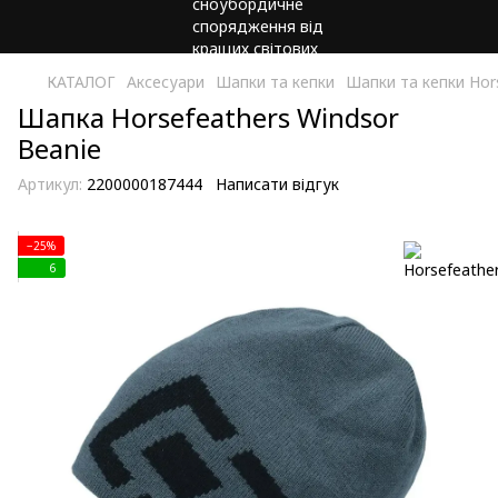
КАТАЛОГ
Аксесуари
Шапки та кепки
Шапки та кепки Hor
Шапка Horsefeathers Windsor
Beanie
Артикул:
2200000187444
Написати відгук
−25%
6