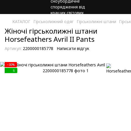
КАТАЛОГ
Гірськолижний одяг
Гірськолижні штани
Гірсь
Жіночі гірськолижні штани
Horsefeathers Avril II Pants
Артикул:
2200000185778
Написати відгук
−30%
6