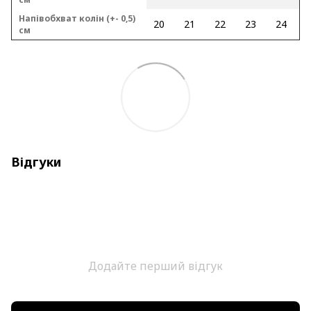
Напівобхват колін (+- 0,5)
20
21
22
23
24
см
Відгуки
Додайте перший відгук