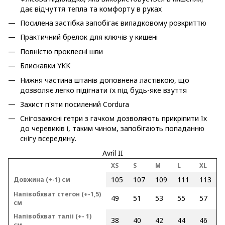
дає відчуття тепла та комфорту в руках
Посилена застібка запобігає випадковому розкриттю
Практичний брелок для ключів у кишені
Повністю проклеєні шви
Блискавки YKK
Нижня частина штанів доповнена ластівкою, що
дозволяє легко підігнати їх під будь-яке взуття
Захист п'яти посилений Cordura
Снігозахисні гетри з гачком дозволяють прикріпити їх
до черевиків і, таким чином, запобігають попаданню
снігу всередину.
Avril II
XS
S
M
L
XL
105
107
109
111
113
Довжина (+-1) см
Напівобхват стегон (+-1,5)
49
51
53
55
57
см
Напівобхват талії (+- 1)
38
40
42
44
46
см