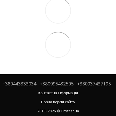
+380443333034
+380995432595
+380937437195
Контактна інформація
Повна версія сайту
2010–2026 © Protest.ua