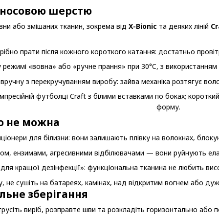
иносовою шерстю
вни або змішаних тканин, зокрема від
X-Bionic
та деяких ліній
Cr
трібно прати після кожного короткого катання: достатньо прові
 режимі «вовна» або «ручне прання» при 30°C, з використанням 
ручну з перекручуванням виробу: зайва механіка розтягує воло
о не можна
ціонери для білизни: вони залишають плівку на волокнах, блоку
ом, ензимами, агресивними відбілювачами — вони руйнують елас
«для кращої дезінфекції»: функціональна тканина не любить висо
, не сушіть на батареях, камінах, над відкритим вогнем або дуже
льне зберігання
русіть виріб, розправте шви та розкладіть горизонтально або по