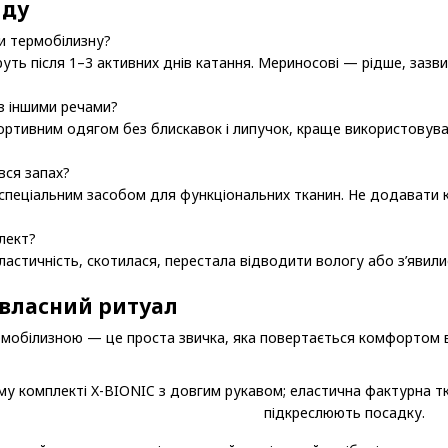
яду
и термобілизну?
уть після 1–3 активних днів катання. Мериносові — рідше, зазви
з іншими речами?
портивним одягом без блискавок і липучок, краще використовува
вся запах?
спеціальним засобом для функціональних тканин. Не додавати 
лект?
ластичність, скотилася, перестала відводити вологу або з’явил
власний ритуал
мобілизною — це проста звичка, яка повертається комфортом в 