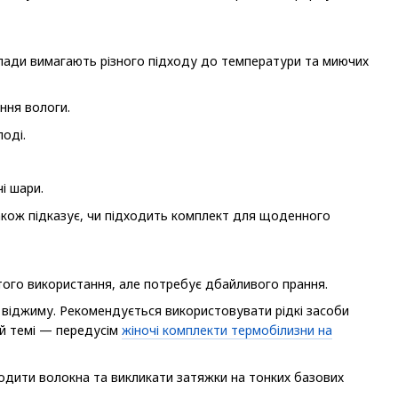
клади вимагають різного підходу до температури та миючих
ння вологи.
оді.
і шари.
також підказує, чи підходить комплект для щоденного
ого використання, але потребує дбайливого прання.
 віджиму. Рекомендується використовувати рідкі засоби
ій темі — передусім
жіночі комплекти термобілизни на
одити волокна та викликати затяжки на тонких базових