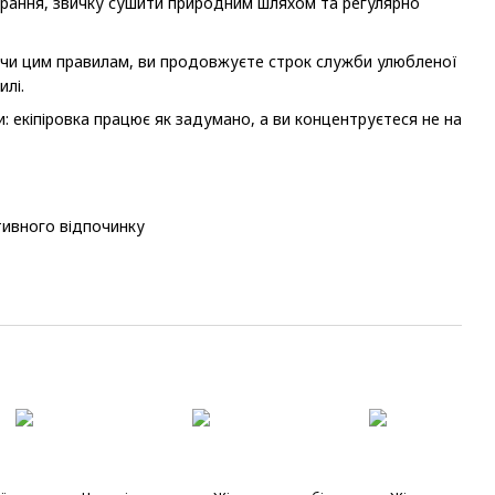
я прання, звичку сушити природним шляхом та регулярно
ючи цим правилам, ви продовжуєте строк служби улюбленої
илі.
 екіпіровка працює як задумано, а ви концентруєтеся не на
тивного відпочинку