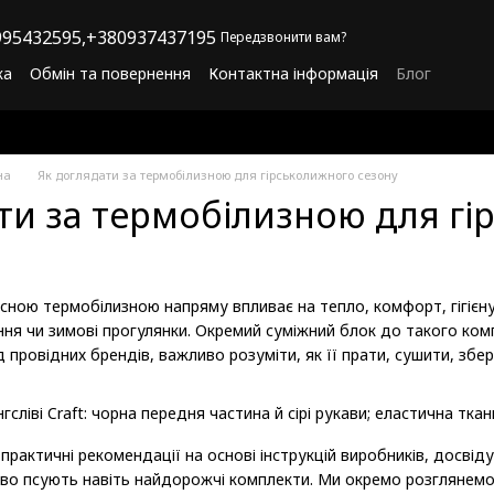
95432595,
+380937437195
Передзвонити вам?
ка
Обмін та повернення
Контактна інформація
Блог
літика конфіденційності
Програма лояльності
на
Як доглядати за термобілизною для гірськолижного сезону
ти за термобілизною для гі
сною термобілизною напряму впливає на тепло, комфорт, гігієну 
ння чи зимові прогулянки. Окремий суміжний блок до такого ком
д провідних брендів, важливо розуміти, як її прати, сушити, збе
і практичні рекомендації на основі інструкцій виробників, досв
ково псують навіть найдорожчі комплекти. Ми окремо розгляне