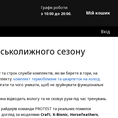
Графік роботи:
Мій кошик
з 10:00 до 20:00.
Вхід
рськолижного сезону
та строк служби комплектів, які ви берете в гори, на
плекту:
комплект термобілизни та шкарпеток на холод
.
рігати та чого уникати, щоб не зруйнувати функціональні
іду райдерів команди PROTEST та реальних помилок
мо догляд за моделями
Craft
,
X-Bionic
,
Horsefeathers
,