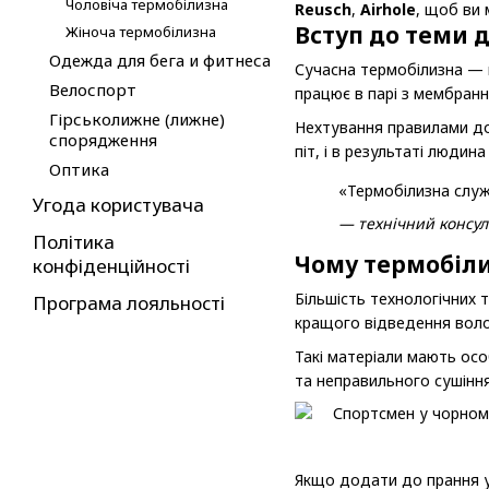
Чоловіча термобілизна
Reusch
,
Airhole
, щоб ви
Вступ до теми 
Жіноча термобілизна
Одежда для бега и фитнеса
Сучасна термобілизна — ц
Велоспорт
працює в парі з мембран
Гірськолижне (лижне)
Нехтування правилами дог
спорядження
піт, і в результаті людин
Оптика
«Термобілизна служ
Угода користувача
— технічний консу
Політика
Чому термобіл
конфіденційності
Більшість технологічних 
Програма лояльності
кращого відведення воло
Такі матеріали мають осо
та неправильного сушіння
Якщо додати до прання у