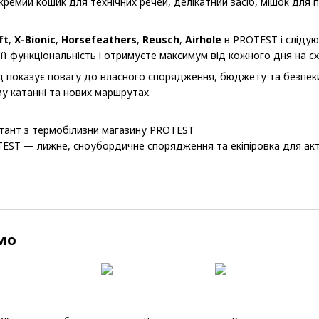
окремий кошик для технічних речей, делікатний засіб, мішок дл
ft
,
X-Bionic
,
Horsefeathers
,
Reusch
,
Airhole
в PROTEST і сліду
 її функціональність і отримуєте максимум від кожного дня на сх
д показує повагу до власного спорядження, бюджету та безпеки:
ому катанні та нових маршрутах.
ьтант з термобілизни магазину PROTEST
EST — лижне, сноубордичне спорядження та екіпіровка для ак
мо