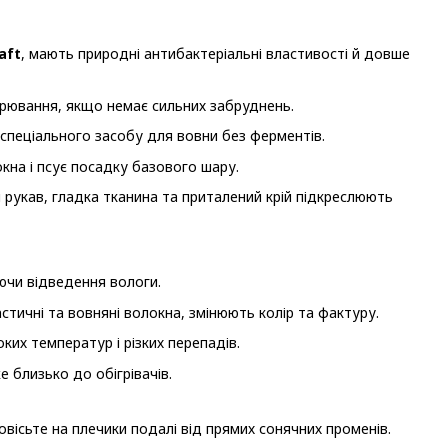
aft
, мають природні антибактеріальні властивості й довше
трювання, якщо немає сильних забруднень.
спеціального засобу для вовни без ферментів.
кна і псує посадку базового шару.
ючи відведення вологи.
тичні та вовняні волокна, змінюють колір та фактуру.
ких температур і різких перепадів.
 близько до обігрівачів.
вісьте на плечики подалі від прямих сонячних променів.