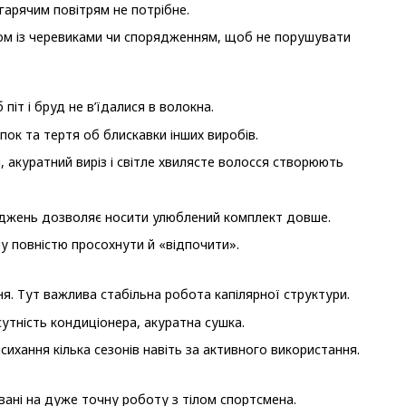
гарячим повітрям не потрібне.
азом із черевиками чи спорядженням, щоб не порушувати
піт і бруд не в’їдалися в волокна.
пок та тертя об блискавки інших виробів.
коджень дозволяє носити улюблений комплект довше.
му повністю просохнути й «відпочити».
ня. Тут важлива стабільна робота капілярної структури.
сутність кондиціонера, акуратна сушка.
ихання кілька сезонів навіть за активного використання.
овані на дуже точну роботу з тілом спортсмена.