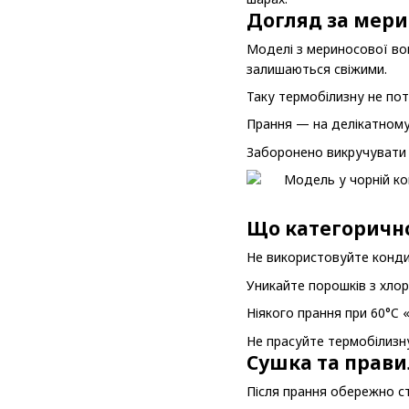
Догляд за мер
Моделі з мериносової во
залишаються свіжими.
Таку термобілизну не по
Прання — на делікатному
Заборонено викручувати в
Що категоричн
Не використовуйте конди
Уникайте порошків з хлор
Ніякого прання при 60°C 
Не прасуйте термобілизну
Сушка та прави
Після прання обережно ст