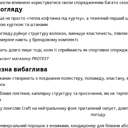
 могли впевнено користуватися своїм спорядженням багато сезо
догляду
е не просто «тепла кофтинка під куртку», а технічний перший шар
ною курткою та штанами.
ляду руйнує структуру волокон, зменшує еластичність, з’являє
а мерзне навіть у брендовому комплекті.
ить довго лише тоді, коли її сприймають як спортивне спорядж
льтант магазину PROTEST
изна вибаглива
тканин створюють з поєднання поліестеру, поліаміду, еластану,
ги.
бливе плетіння, капілярну структуру та просочення, які не терпл
.
ніверсальний порошок з ензимами, кондиціонер для білизни аб