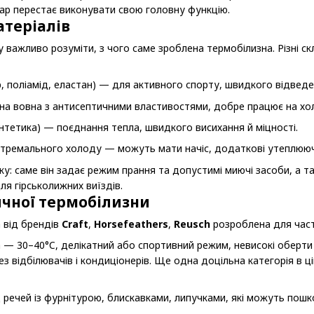
ар перестає виконувати свою головну функцію.
атеріалів
 важливо розуміти, з чого саме зроблена термобілизна. Різні с
р, поліамід, еластан) — для активного спорту, швидкого відведе
а вовна з антисептичними властивостями, добре працює на хол
нтетика) — поєднання тепла, швидкого висихання й міцності.
стремального холоду — можуть мати начіс, додаткові утеплююч
у: саме він задає режим прання та допустимі миючі засоби, а 
ля гірськолижних виїздів.
чної термобілизни
 від брендів
Craft
,
Horsefeathers
,
Reusch
розроблена для част
— 30–40°C, делікатний або спортивний режим, невисокі оберти
з відбілювачів і кондиціонерів. Ще одна доцільна категорія в ц
 речей із фурнітурою, блискавками, липучками, які можуть пошк