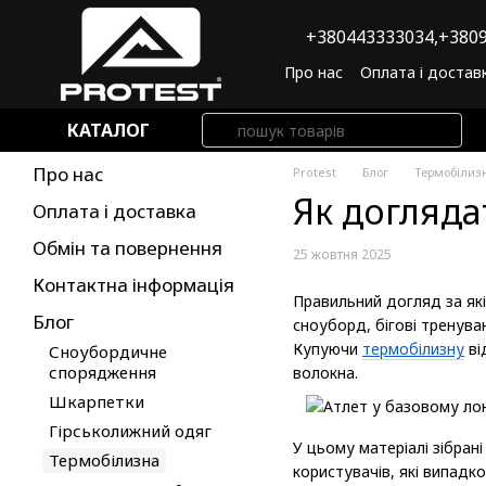
Перейти до основного контенту
+380443333034,
+3809
Про нас
Оплата і достав
Угода користувача
По
КАТАЛОГ
Про нас
Protest
Блог
Термобілиз
Як догляда
Оплата і доставка
Обмін та повернення
25 жовтня 2025
Контактна інформація
Правильний догляд за які
Блог
сноуборд, бігові тренува
Купуючи
термобілизну
ві
Сноубордичне
спорядження
волокна.
Шкарпетки
Гірськолижний одяг
У цьому матеріалі зібран
Термобілизна
користувачів, які випад