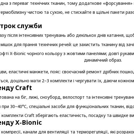
дна з переваг технічних тканин, тому додаткове «форсування» 
термобілизну чистою та сухою, не стискайте в щільні пакети р
строк служби
зу після інтенсивних тренувань або декількох днів катання, щоб 
ішок для прання технічних речей: це захистить тканину від зачі
шви, еластичні манжети, пояс: своєчасний ремонт дрібних пош
ться, доцільно мати 2–3 комплекти і чергувати їх, даючи кожно
енду Craft
тована на біг, лижі, сноуборд, велоспорт та інтенсивні тренуван
 при 30–40°C, спеціальні засоби для функціональних тканин, від
комплекти Craft зберігають еластичність, посадку та швидке вис
нду X-Bionic
 компресії, канали для вентиляції та терморегуляції, які розрах