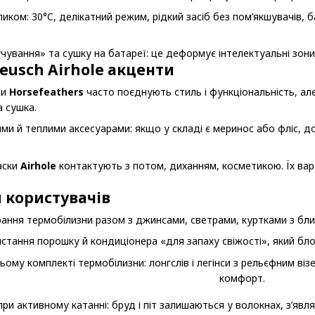
рликом: 30°C, делікатний режим, рідкий засіб без пом’якшувачів
ування» та сушку на батареї: це деформує інтелектуальні зони, 
eusch Airhole акценти
ри
Horsefeathers
часто поєднують стиль і функціональність, але
а сушка.
и й теплими аксесуарами: якщо у складі є меринос або фліс, д
аски
Airhole
контактують з потом, диханням, косметикою. Їх вар
 користувачів
ання термобілизни разом з джинсами, светрами, куртками з бл
стання порошку й кондиціонера «для запаху свіжості», який бло
при активному катанні: бруд і піт залишаються у волокнах, з’явл