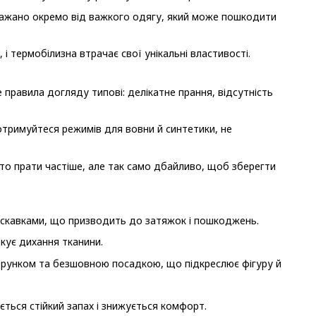
, бажано окремо від важкого одягу, який може пошкодити
і термобілизна втрачає свої унікальні властивості.
 правила догляду типові: делікатне прання, відсутність
отримуйтеся режимів для вовни й синтетики, не
то прати частіше, але так само дбайливо, щоб зберегти
искавками, що призводить до затяжок і пошкоджень.
кує дихання тканини.
яється стійкий запах і знижується комфорт.