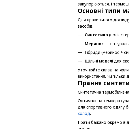
закупорюються, і термош
Основні типи м
Для правильного догляду
засобів.
Синтетика
(поліесте
Меринос
— натуральн
Гібриди (меринос + си
Щільні моделі для ек
Уточнюйте склад на ярлик
використання, чи тільки д
Прання синтети
Синтетична термобілизна
Оптимальна температура 
для спортивного одягу бе
холод
.
Прати бажано окремо від
шарах.