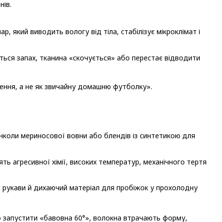
нів.
, який виводить вологу від тіла, стабілізує мікроклімат і
ться запах, тканина «скочується» або перестає відводити
ення, а не як звичайну домашню футболку».
 інколи мериносової вовни або блендів із синтетикою для
ять агресивної хімії, високих температур, механічного тертя
о запустити «бавовна 60°», волокна втрачають форму,