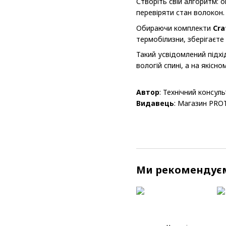
Створіть свій алгоритм: 
перевіряти стан волокон.
Обираючи комплекти
Cra
термобілизни, зберігаєте
Такий усвідомлений підхі
вологій спині, а на якісн
Автор
:
Технічний консул
Видавець
:
Магазин PROT
Ми рекомендує