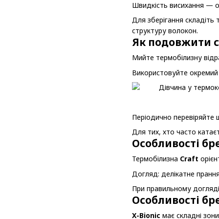
Швидкість висихання — о
Для зберігання складіть 
структуру волокон.
Як подовжити 
Мийте термобілизну відра
Використовуйте окремий м
Періодично перевіряйте 
Для тих, хто часто катає
Особливості бр
Термобілизна
Craft
орієн
Догляд: делікатне прання
При правильному догляді 
Особливості бре
X-Bionic
має складні зони