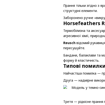
Прання тільки згідно з я
структурні елементи.
Заборонено ручне «викруч
Horsefeathers R
Термобілизна та аксесуа
агресивної хімії, природн
Reusch
відомий рукавицям
пересушуйте.
Бандани, балаклави та м
форму й еластичність.
Типові помилки
Найчастіша помилка — пр
Друга — надмірне викори
Третя — рідкісне прання 