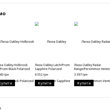
мо
нза Oakley Holbrook
Лінза Oakley Latch/Prizm
Лінза Oakley Radar
Prizm Black Polarized
Sapphire Polarized
Range/Persimmon Vente
40 грн
6 552 грн
3 397 грн
Купити
Купити
Купити
р