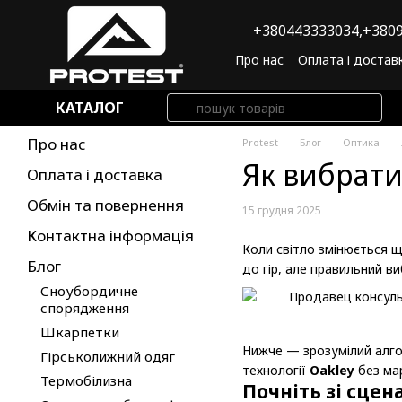
Перейти до основного контенту
+380443333034,
+3809
Про нас
Оплата і достав
Угода користувача
По
КАТАЛОГ
Про нас
Protest
Блог
Оптика
Як вибрати
Оплата і доставка
Обмін та повернення
15 грудня 2025
Контактна інформація
Коли світло змінюється 
Блог
до гір, але правильний ви
Сноубордичне
спорядження
Шкарпетки
Нижче — зрозумілий алгор
Гірськолижний одяг
технології
Oakley
без ма
Термобілизна
Почніть зі сцен