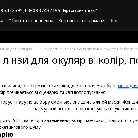
95432595,
+380937437195
Передзвонити вам?
ка
Обмін та повернення
Контактна інформація
Блог
літика конфіденційності
Програма лояльності
Лінзи для окулярів
Як вибрати лінзи для окулярів: колір, покриття та безпека
 лінзи для окулярів: колір, 
щохвилини, очі втомлюються швидше за ноги. У добірці
лінзи для
бір починається зі сценарію та світлопропускання.
итм: VLT і категорії затемнення, колір і контраст, покриття, су
ркетингового шуму.
арію