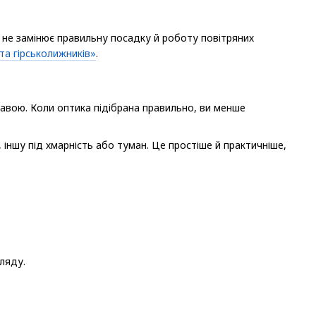
 не замінює правильну посадку й роботу повітряних
та гірськолижників»
.
правою. Коли оптика підібрана правильно, ви менше
іншу під хмарність або туман. Це простіше й практичніше,
гляду.