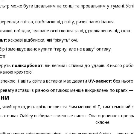
ільтр може бути ідеальним на сонці та провальним у тумані. Усп
перепади світла, відблиски від снігу, ризик запотівання.
улянки, поїздки, змішане освітлення та віддзеркалення від скла.
льт
: яскраві відблиски, які “ріжуть” очі.
ір і зменшує шанс купити “гарну, але не вашу” оптику.
ст
беруть
полікарбонат
: він легкий і стійкий до ударів. З нього р
ижаною крихтою.
зпекою. Навіть світла вставка має давати
UV-захист
; без ньог
еревагу вставці з рівною оптикою: менше викривлень по краях —
ини
, який проходить крізь покриття. Чим менше VLT, тим темніший с
бна нижча світлопроникність, а для хмарності й лісу — вища. У “