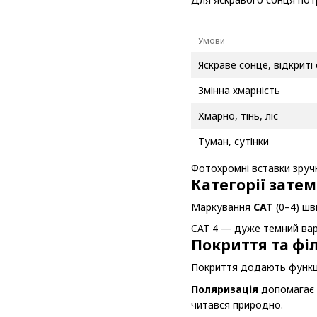
Умови
Яскраве сонце, відкриті
Змінна хмарність
Хмарно, тінь, ліс
Туман, сутінки
Фотохромні вставки зручн
Категорії зате
Маркування
CAT
(0–4) шв
CAT 4 — дуже темний варі
Покриття та фі
Покриття додають функцію
Поляризація
допомагає з
читався природно.