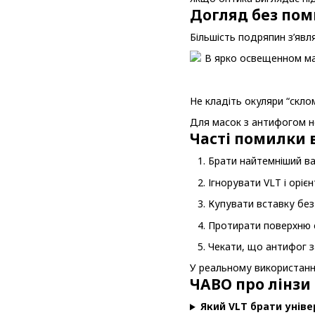
Догляд без по
Більшість подряпин з’явл
Не кладіть окуляри “склом
Для масок з антифогом н
Часті помилки 
Брати найтемніший вар
Ігнорувати VLT і оріє
Купувати вставку без 
Протирати поверхню с
Чекати, що антифог з
У реальному використанні
ЧАВО про лінзи
Який VLT брати унів