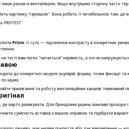
лише разом із вентиляцією. Якщо внутрішню сторону часто тер
бить картинку “гарнішою”. Вона робить її читабельною там, де в
та PROTEST
ологія
Prizm
: її суть — підсилення контрасту в конкретних умов
ітлення.
на тесті вам легко “читається” нерівність, а очі не напружуються
равою
одити до конкретної моделі окулярів: форма, точки фіксації та к
 по краях.
яйте прилягання та роботу вентиляційних каналів. Невеликий пер
оригінал
, де варто ризикувати. Для брендових рішень важливі прозора г
нити сумісність вставки з вашою оправою та підібрати варіант
озріло дешево, має нерівні покриття або дає викривлення — кр