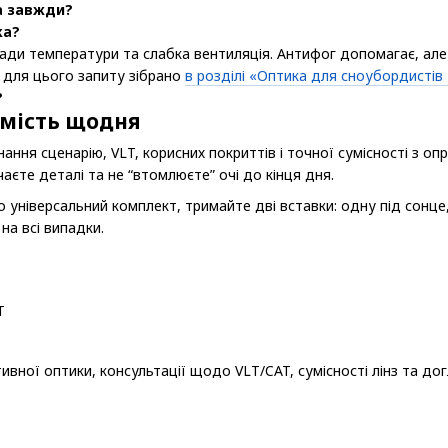
а завжди?
ка?
ади температури та слабка вентиляція. Антифог допомагає, але
и для цього запиту зібрано
в розділі «Оптика для сноубордистів 
?
имість щодня
ання сценарію, VLT, корисних покриттів і точної сумісності з о
єте деталі та не “втомлюєте” очі до кінця дня.
універсальний комплект, тримайте дві вставки: одну під сонце, 
 на всі випадки.
T
ивної оптики, консультації щодо VLT/CAT, сумісності лінз та до