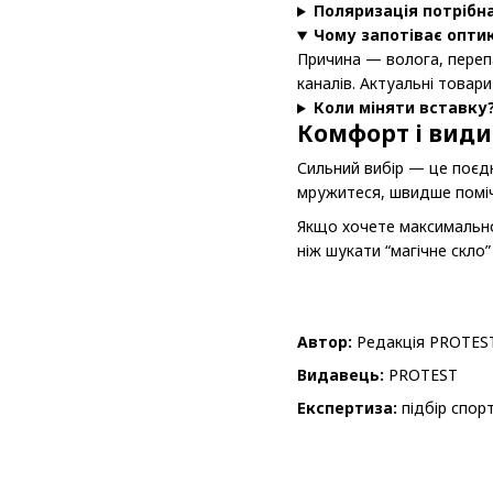
Поляризація потрібн
Чому запотіває опти
Причина — волога, переп
каналів. Актуальні товар
Коли міняти вставку
Комфорт і вид
Сильний вибір — це поєдн
мружитеся, швидше поміча
Якщо хочете максимально 
ніж шукати “магічне скло”
Автор:
Редакція PROTES
Видавець:
PROTEST
Експертиза:
підбір спорт