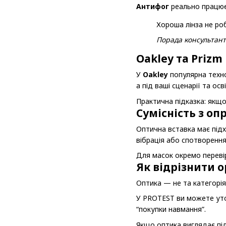
Антифог
реально працює 
Хороша лінза не ро
Порада консультан
Oakley та Prizm
У
Oakley
популярна техн
а під ваші сценарії та осв
Практична підказка: якщо 
Сумісність з оп
Оптична вставка має підх
вібрація або спотворення
Для масок окремо перевір
Як відрізнити 
Оптика — не та категорія
У PROTEST ви можете уточ
“покупки навмання”.
Якщо оптика виглядає під