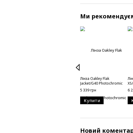
Ми рекомендує
Лінза Oakley Flak
Лi
Jacket/G40 Photochromic
XS/
5 339 грн
6 2
Купити
Новий комента