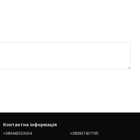
Контактна інформація
+380443333034
+380937437195