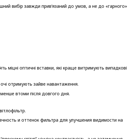
ішний вибір завжди прив’язаний до умов, а не до «гарного»
облять міцні оптичні вставки, які краще витримують випадкові
о очі отримують зайве навантаження.
 менше втоми після довгого дня.
вітлофільтр.
плоскому світлі” цінніша контрастність, а не затемнення.