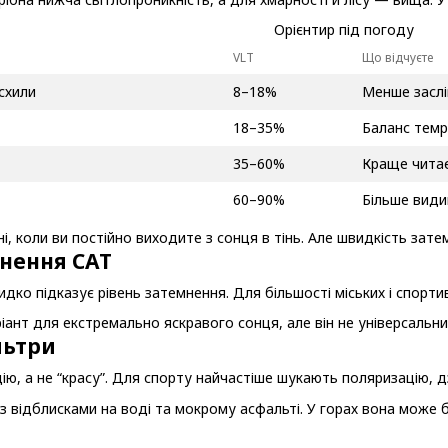
Орієнтир під погоду
VLT
Що відчуєте
 схили
8–18%
Менше заслі
18–35%
Баланс темр
35–60%
Краще читає
60–90%
Більше види
і, коли ви постійно виходите з сонця в тінь. Але швидкість зат
мнення CAT
идко підказує рівень затемнення. Для більшості міських і спорт
ант для екстремально яскравого сонця, але він не універсальний
льтри
, а не “красу”. Для спорту найчастіше шукають поляризацію, дз
 відблисками на воді та мокрому асфальті. У горах вона може 