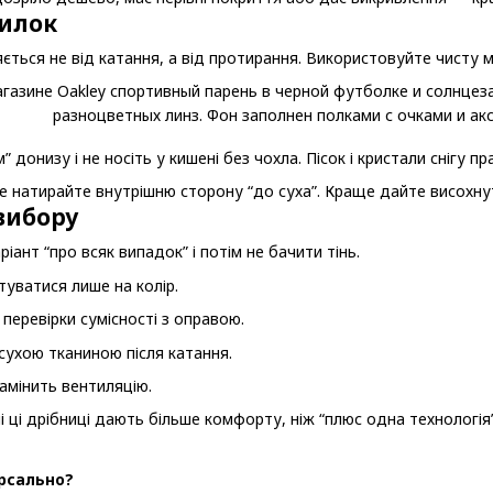
милок
яється не від катання, а від протирання. Використовуйте чисту 
” донизу і не носіть у кишені без чохла. Пісок і кристали снігу 
е натирайте внутрішню сторону “до суха”. Краще дайте висохну
вибору
іант “про всяк випадок” і потім не бачити тінь.
нтуватися лише на колір.
перевірки сумісності з оправою.
ухою тканиною після катання.
амінить вентиляцію.
 ці дрібниці дають більше комфорту, ніж “плюс одна технологія” 
ерсально?