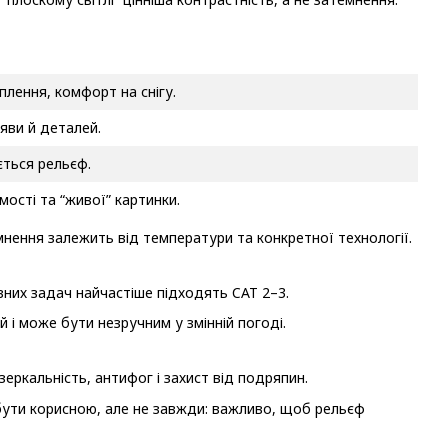
плення, комфорт на снігу.
яви й деталей.
ться рельєф.
мості та “живої” картинки.
емнення залежить від температури та конкретної технології.
ивних задач найчастіше підходять CAT 2–3.
 і може бути незручним у змінній погоді.
еркальність, антифог і захист від подряпин.
бути корисною, але не завжди: важливо, щоб рельєф