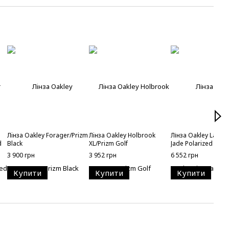
Лiнза Oakley Forager/Prizm
Лiнза Oakley Holbrook
Лінза Oakley Latch/
d
Black
XL/Prizm Golf
Jade Polarized
3 900 грн
3 952 грн
6 552 грн
Купити
Купити
Купити