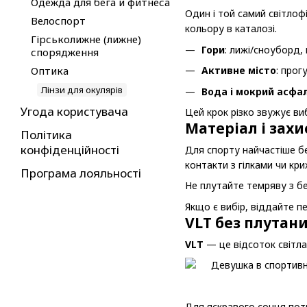
Одежда для бега и фитнеса
Один і той самий світлоф
Велоспорт
кольору в каталозі.
Гірськолижне (лижне)
Гори
: лижі/сноуборд, 
спорядження
Оптика
Активне місто
: прог
Лінзи для окулярів
Вода і мокрий асфа
Угода користувача
Цей крок різко звужує виб
Матеріал і захи
Політика
конфіденційності
Для спорту найчастіше 
контакти з гілками чи кр
Програма лояльності
Не плутайте темряву з бе
Якщо є вибір, віддайте п
VLT без плутан
VLT
— це відсоток світла
Для яскравого сонця потрі