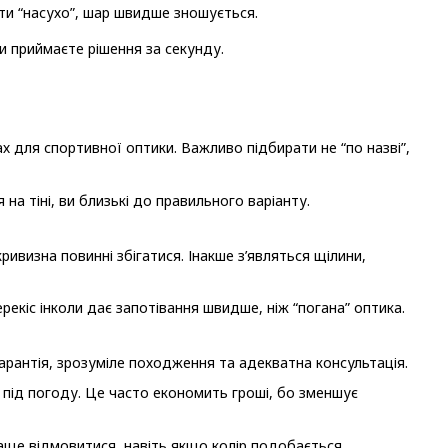
ти “насухо”, шар швидше зношується.
и приймаєте рішення за секунду.
ах для спортивної оптики. Важливо підбирати не “по назві”,
 на тіні, ви близькі до правильного варіанту.
ривизна повинні збігатися. Інакше з’являться щілини,
екіс інколи дає запотівання швидше, ніж “погана” оптика.
арантія, зрозуміле походження та адекватна консультація.
 під погоду. Це часто економить гроші, бо зменшує
аще відмовитися, навіть якщо колір подобається.