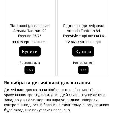
Підліткові (дитячі) лижі
Підліткові (дитячі) лижі
Armada Tantrum 92
Armada Tantrum 84
Freeride 25/26
Freestyle + кріплення L6
25/26
11 025 грн
12 863 грн
14 700 грн
17 150 грн
Купити
Купити
Ростовка лиж
Ростовка лиж
163
133
Як вибрати дитячі лижі для катання
Дитячі лижі для катання підбирають не “на виріст”, а з
урахуванням зросту, ваги, досвіду й стилю спуску дитини.
Занадто довга чи жорстка пара ускладнює повороти,
контроль швидкості й баланс на схилі, тому юному лижнику
буде складніше почуватися впевнено.