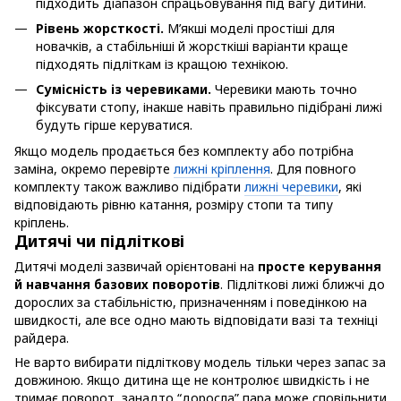
підходить діапазон спрацьовування під вагу дитини.
Рівень жорсткості.
М’якші моделі простіші для
новачків, а стабільніші й жорсткіші варіанти краще
підходять підліткам із кращою технікою.
Сумісність із черевиками.
Черевики мають точно
фіксувати стопу, інакше навіть правильно підібрані лижі
будуть гірше керуватися.
Якщо модель продається без комплекту або потрібна
заміна, окремо перевірте
лижні кріплення
. Для повного
комплекту також важливо підібрати
лижні черевики
, які
відповідають рівню катання, розміру стопи та типу
кріплень.
Дитячі чи підліткові
Дитячі моделі зазвичай орієнтовані на
просте керування
й навчання базових поворотів
. Підліткові лижі ближчі до
дорослих за стабільністю, призначенням і поведінкою на
швидкості, але все одно мають відповідати вазі та техніці
райдера.
Не варто вибирати підліткову модель тільки через запас за
довжиною. Якщо дитина ще не контролює швидкість і не
тримає поворот, занадто “доросла” пара може сповільнити