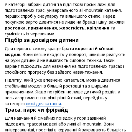
У категорії зібрані дитячі та підліткові гірські лижі для
підготовлених трас, універсального all-mountain катання,
перших спроб у сноупарку та вільнішого стилю. Перед
покупкою варто дивитися не лише на бренд і ціну: важливі
ростовка, призначення, жорсткість, кріплення
та
сумісність із черевиками.
Підбір за досвідом дитини
Для першого сезону краще брати
коротші й м’якші
моделі
. Вони легше входять у поворот, швидше реагують
на рухи дитини й не вимагають силової техніки. Такий
варіант підходить для навчання на підготовлених трасах і
спокійного прогресу без зайвого навантаження.
Підлітку, який уже впевнено катається, можна дивитися
стабільніші моделі в більшій ростовці та з ширшим
призначенням. Якщо потрібен не лише дитячий розділ, а
весь асортимент під різні рівні й стилі, перейдіть у
категорію
лижі для катання
.
Траса, парк чи фрірайд
Для навчання й сімейних поїздок у гори зазвичай
підходять трасові моделі або лижі all-mountain. Вони
універсальніші, простіші в керуванні й закривають більшість