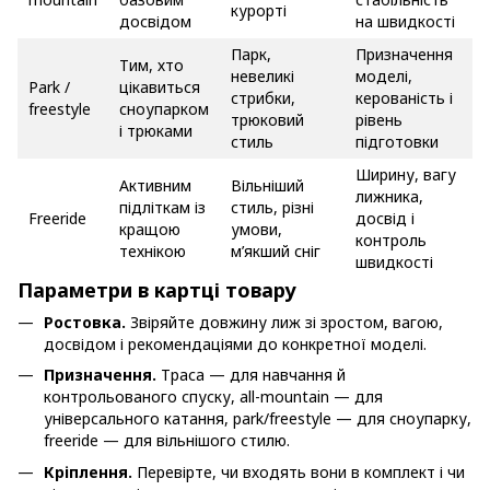
курорті
досвідом
на швидкості
Парк,
Призначення
Тим, хто
невеликі
моделі,
Park /
цікавиться
стрибки,
керованість і
freestyle
сноупарком
трюковий
рівень
і трюками
стиль
підготовки
Ширину, вагу
Активним
Вільніший
лижника,
підліткам із
стиль, різні
Freeride
досвід і
кращою
умови,
контроль
технікою
м’якший сніг
швидкості
Параметри в картці товару
Ростовка.
Звіряйте довжину лиж зі зростом, вагою,
досвідом і рекомендаціями до конкретної моделі.
Призначення.
Траса — для навчання й
контрольованого спуску, all-mountain — для
універсального катання, park/freestyle — для сноупарку,
freeride — для вільнішого стилю.
Кріплення.
Перевірте, чи входять вони в комплект і чи