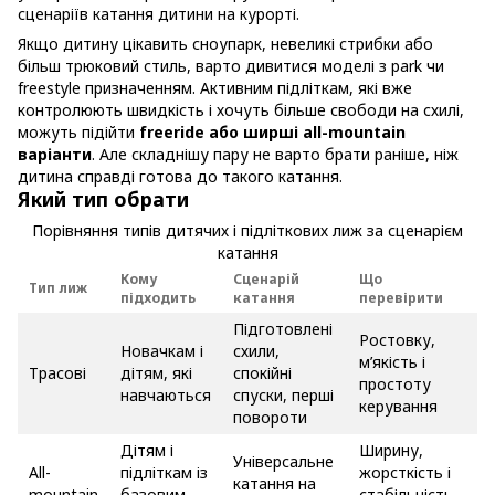
сценаріїв катання дитини на курорті.
Якщо дитину цікавить сноупарк, невеликі стрибки або
більш трюковий стиль, варто дивитися моделі з park чи
freestyle призначенням. Активним підліткам, які вже
контролюють швидкість і хочуть більше свободи на схилі,
можуть підійти
freeride або ширші all-mountain
варіанти
. Але складнішу пару не варто брати раніше, ніж
дитина справді готова до такого катання.
Який тип обрати
Порівняння типів дитячих і підліткових лиж за сценарієм
катання
Кому
Сценарій
Що
Тип лиж
підходить
катання
перевірити
Підготовлені
Ростовку,
Новачкам і
схили,
м’якість і
Трасові
дітям, які
спокійні
простоту
навчаються
спуски, перші
керування
повороти
Дітям і
Ширину,
Універсальне
All-
підліткам із
жорсткість і
катання на
mountain
базовим
стабільність