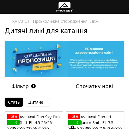
КАТАЛОГ
Гірськолижне спорядження
Лижі
Дитячі лижі для катання
Фільтр
Спочатку нові
1
Стать
Дитяче
−25%
−25%
6
6