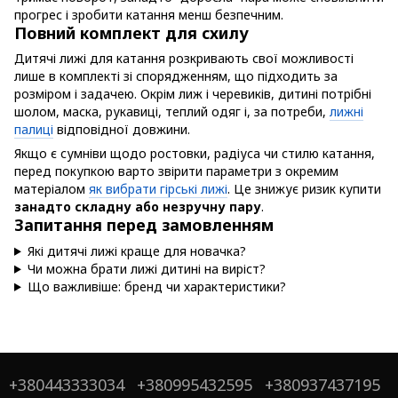
прогрес і зробити катання менш безпечним.
Повний комплект для схилу
Дитячі лижі для катання розкривають свої можливості
лише в комплекті зі спорядженням, що підходить за
розміром і задачею. Окрім лиж і черевиків, дитині потрібні
шолом, маска, рукавиці, теплий одяг і, за потреби,
лижні
палиці
відповідної довжини.
Якщо є сумніви щодо ростовки, радіуса чи стилю катання,
перед покупкою варто звірити параметри з окремим
матеріалом
як вибрати гірські лижі
. Це знижує ризик купити
занадто складну або незручну пару
.
Запитання перед замовленням
Які дитячі лижі краще для новачка?
Чи можна брати лижі дитині на виріст?
Що важливіше: бренд чи характеристики?
+380443333034
+380995432595
+380937437195