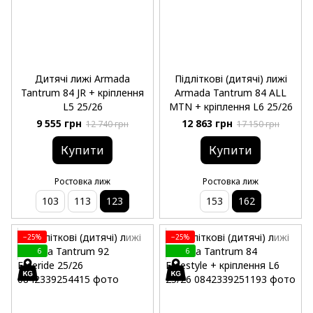
Дитячі лижі Armada
Підліткові (дитячі) лижі
Tantrum 84 JR + кріплення
Armada Tantrum 84 ALL
L5 25/26
MTN + кріплення L6 25/26
9 555 грн
12 863 грн
12 740 грн
17 150 грн
Купити
Купити
Ростовка лиж
Ростовка лиж
103
113
123
153
162
−25%
−25%
6
6