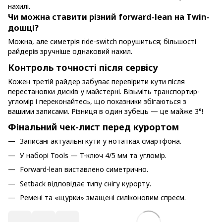
нахилі.
Чи можна ставити різний forward-lean на Twin-
дошці?
Можна, але симетрія ride-switch порушиться; більшості
райдерів зручніше однаковий нахил.
Контроль точності після сервісу
Кожен третій райдер забуває перевірити кути після
перестановки дисків у майстерні. Візьміть транспортир-
угломір і переконайтесь, що показники збігаються з
вашими записами. Різниця в один зубець — це майже 3°!
Фінальний чек-лист перед курортом
Записані актуальні кути у нотатках смартфона.
У наборі Tools — T-ключ 4/5 мм та угломір.
Forward-lean виставлено симетрично.
Setback відповідає типу снігу курорту.
Ремені та «щурки» змащені силіконовим спреєм.