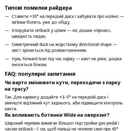
Типові помилки райдера
Ставити +30° на передній диск і забувати про коліно —
зв’язки болять уже до обіду.
Ігнорувати setback у цілині — ніс дошки «пірнає»,
швидкість падає.
Симетричний duck на жорсткому directional-shape —
хвіст зрізається під розвантаженням.
Нуль forward-lean під час карву — кант не ріже, дошка
зноситься боком.
FAQ: популярні запитання
Чи варто змінювати кути, переходячи з парку
на трасу?
Так. Для карвінгу додайте +3–5° на передній диск і
зменште від’ємний кут заднього, аби підвищити контроль
канта.
Як впливають ботинки Wide на оверхэнг?
Широкий черевик вимагає більшої підстройки gas-pedal і
часом setback −1 см, щоб пальці не чіпляли схил при 45°