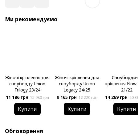
Ми рекомендуємо
Жіночі кріплення для
Жіночі кріплення для
Сноубордич
сноуборду Union
сноуборду Union
кріплення Now 
Trilogy 23/24
Legacy 24/25
21/22
11 186 грн
9 165 грн
14 269 грн
15 980 грн
12 220 грн
20 3
Купити
Купити
Купити
Обговорення