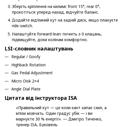
Зберіть кріплення на килимі: front 15°, rear 0°,
прокотіться уперед-назад, відчуйте баланс.
Додайте від’ємний кут на задній диск, якщо плануєте
ride-switch.
Налаштуйте forward-lean: почніть з 0 клацань,
підвищуйте, доки колінам комфортно.
LSI-словник налаштувань
Regular / Goofy
Highback Rotation
Gas Pedal Adjustment
Micro Disk 2×4
Angle Dial Plate
Цитата від інструктора ISA
«Правильний кут — це коли кант хапає схил, а
м’язи мовчать. Один градус убік — і ви
марнуєте 30 % енергії». — Дмитро Тиченко,
тренер ISA, Буковель