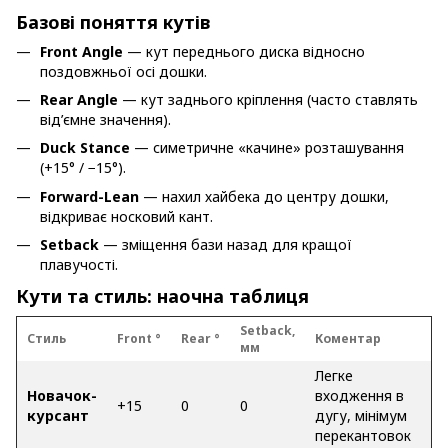
Базові поняття кутів
Front Angle
— кут переднього диска відносно
поздовжньої осі дошки.
Rear Angle
— кут заднього кріплення (часто ставлять
від’ємне значення).
Duck Stance
— симетричне «качине» розташування
(+15° / −15°).
Forward-Lean
— нахил хайбека до центру дошки,
відкриває носковий кант.
Setback
— зміщення бази назад для кращої
плавучості.
Кути та стиль: наочна таблиця
Setback,
Стиль
Front °
Rear °
Коментар
мм
Легке
Новачок-
входження в
+15
0
0
курсант
дугу, мінімум
перекантовок