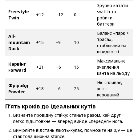
Зручно катати
Freestyle
switch та
+12
−12
0
Twin
робити
баттери
Баланс «парк +
All-
траса»,
mountain
+15
−9
10
стабільний на
Duck
швидкості
Максимальне
Карвінг
+21
+6
15
зчеплення
Forward
канта на льоду
Ніс спливає,
Фрірайд
+18
−6
25
хвіст
Powder
керований
П’ять кроків до ідеальних кутів
Визначте провідну стійку: станьте разом, хай друг
легко підштовхне — вперед вийде «передня» нога.
Виміряйте відстань лікоть-кулак, помножте на 0,9 — це
стартова ширина stance.