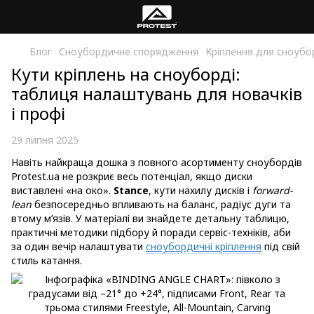
Блог
Сноубордичне спорядження
Кріплення для сноубо
Кути кріплень на сноуборді:
таблиця налаштувань для новачків
і профі
29 липня 2025
Навіть найкраща дошка з повного асортименту сноубордів
Protest.ua не розкриє весь потенціал, якщо диски
виставлені «на око».
Stance
, кути нахилу дисків і
forward-
lean
безпосередньо впливають на баланс, радіус дуги та
втому м’язів. У матеріалі ви знайдете детальну таблицю,
практичні методики підбору й поради сервіс-техніків, аби
за один вечір налаштувати
сноубордичні кріплення
під свій
стиль катання.