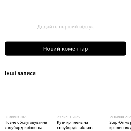
Додайте перший відгук
Новий коментар
Інші записи
30 липня 2025
29 липня 2025
29 липня 202
Повне обслуговування
Кути кріплень на
Step-On vs 
сноуборд-кріплень:
сноуборді: таблиця
кріплення: