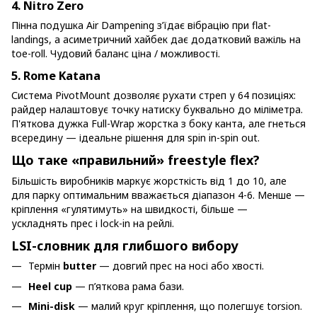
4. Nitro Zero
Пінна подушка Air Dampening з’їдає вібрацію при flat-
landings, а асиметричний хайбек дає додатковий важіль на
toe-roll. Чудовий баланс ціна / можливості.
5. Rome Katana
Система PivotMount дозволяє рухати стреп у 64 позиціях:
райдер налаштовує точку натиску буквально до міліметра.
П'яткова дужка Full-Wrap жорстка з боку канта, але гнеться
всередину — ідеальне рішення для spin in-spin out.
Що таке «правильний» freestyle flex?
Більшість виробників маркує жорсткість від 1 до 10, але
для парку оптимальним вважається діапазон 4-6. Менше —
кріплення «гулятимуть» на швидкості, більше —
ускладнять прес і lock-in на рейлі.
LSI-словник для глибшого вибору
Термін
butter
— довгий прес на носі або хвості.
Heel cup
— п’яткова рама бази.
Mini-disk
— малий круг кріплення, що полегшує torsion.