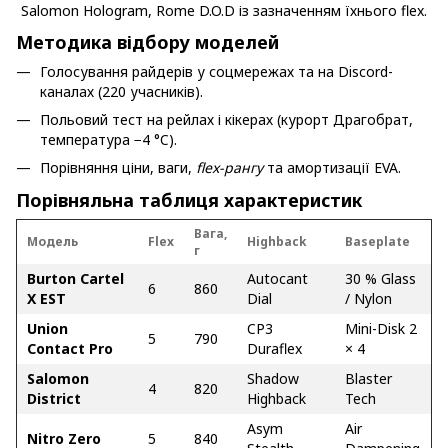
Методика відбору моделей
Голосування райдерів у соцмережах та на Discord-
каналах (220 учасників).
Польовий тест на рейлах і кікерах (курорт Драгобрат,
температура −4 °C).
Порівняння ціни, ваги,
flex-рангу
та амортизації EVA.
Порівняльна таблиця характеристик
Вага,
Модель
Flex
Highback
Baseplate
г
Burton Cartel
Autocant
30 % Glass
6
860
X EST
Dial
/ Nylon
Union
CP3
Mini-Disk 2
5
790
Contact Pro
Duraflex
× 4
Salomon
Shadow
Blaster
4
820
District
Highback
Tech
Asym
Air
Nitro Zero
5
840