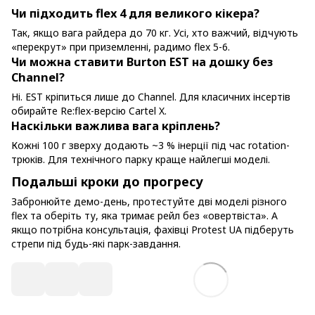
Чи підходить flex 4 для великого кікера?
Так, якщо вага райдера до 70 кг. Усі, хто важчий, відчують
«перекрут» при приземленні, радимо flex 5-6.
Чи можна ставити Burton EST на дошку без
Channel?
Ні. EST кріпиться лише до Channel. Для класичних інсертів
обирайте Re:flex-версію Cartel X.
Наскільки важлива вага кріплень?
Кожні 100 г зверху додають ~3 % інерції під час rotation-
трюків. Для технічного парку краще найлегші моделі.
Подальші кроки до прогресу
Забронюйте демо-день, протестуйте дві моделі різного
flex та оберіть ту, яка тримає рейл без «овертвіста». А
якщо потрібна консультація, фахівці Protest UA підберуть
стрепи під будь-які парк-завдання.