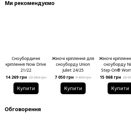
Ми рекомендуємо
Сноубордичні
Жіночі кріплення для
Жіночі кріпленн
кріплення Now Drive
сноуборду Union
сноуборду Ni
21/22
Juliet 24/25
Step-On® Wom
25/26
14 269 грн
7 050 грн
15 068 грн
20 384 грн
9 400 грн
20 0
Купити
Купити
Купити
Обговорення