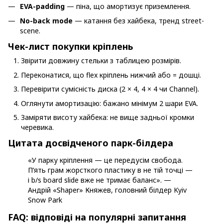
EVA-padding
— піна, що амортизує приземлення.
No-back mode
— катання без хайбека, тренд street-
scene.
Чек-лист покупки кріплень
Звірити довжину стельки з таблицею розмірів.
Переконатися, що flex кріплень нижчий або = дошці.
Перевірити сумісність диска (2 × 4, 4 × 4 чи Channel).
Оглянути амортизацію: бажано мінімум 2 шари EVA.
Заміряти висоту хайбека: не вище задньої кромки
черевика.
Цитата досвідченого парк-білдера
«У парку кріплення — це передусім свобода.
П’ять грам жорсткого пластику в не тій точці —
і b/s board slide вже не тримає баланс». —
Андрій «Shaper» Княжев, головний білдер Kyiv
Snow Park
FAQ: відповіді на популярні запитання