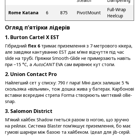
Stealth
Dampening
Full-Wrap
Rome Katana
6
875
PivotMount
Heelcup
Огляд п’ятірки лідерів
1. Burton Cartel X EST
Гібридний
flex 6
тримає приземлення з 7-метрового кікера,
але завдяки кантуванню EST дає м’яке відчуття під час
slide на трубі. Пряжки Smooth-Glide не примерзають навіть
при −15 °C, а
AutoCANT
EVA сам вирівнює кут стопи.
2. Union Contact Pro
Найлегший сет у списку: 790 г пара! Міні-диск залишає 5 %
скользяка «вільним», тож дошка жива у батерах. Карбонові
вставки всередині стрепа Forma створюють миттєвий ollie-
snap.
3. Salomon District
М'який хайбек Shadow гнеться разом із ногою, що зручно
на рейлах. Система Blaster пом’якшує приземлення, бо має
гумові шарніри між базою та хайбеком. Ідеал для jib-серій.