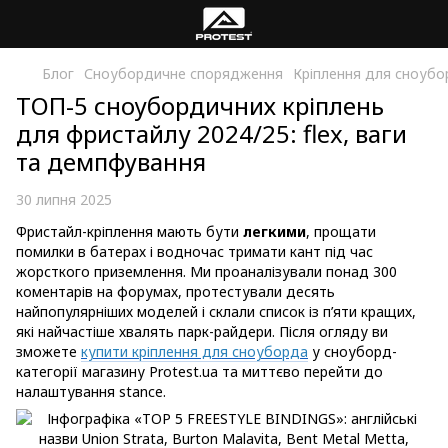
Блог
Сноубордичне спорядження
Кріплення для сноубо
ТОП-5 сноубордичних кріплень
для фристайлу 2024/25: flex, ваги
та демпфування
30 липня 2025
Фристайл-кріплення мають бути
легкими
, прощати
помилки в батерах і водночас тримати кант під час
жорсткого приземлення. Ми проаналізували понад 300
коментарів на форумах, протестували десять
найпопулярніших моделей і склали список із п’яти кращих,
які найчастіше хвалять парк-райдери. Після огляду ви
зможете
купити кріплення для сноуборда
у сноуборд-
категорії магазину Protest.ua та миттєво перейти до
налаштування stance.